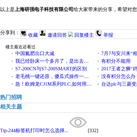
以上是
上海研强电子科技有限公司
给大家带来的分享，希望对您
分享到：
收藏
邀请回答
回复楼主
举报
楼主最近还看过
中国氮肥出口大减
7月7与安川来“
·
·
我已经卧床一个多月了，是出去安装机械手在高速遭遇车祸所致:大家工作都要特别注意啊
有积分不能用
·
·
S7-200CN与S7-200SMART的区别
2017王者之狮“鸡”情签到
·
·
老毛桃一键还原，傻瓜式操作一键轻松备份还原；程序为向导式安装，一键即可实现自动备份或还原系统。
没有积分怎么办
·
·
急！欧姆龙CJ1M系列PLC,如何用时间控制变频器。要求时间在组态王中可以自由输入！拜托各位大神了！
台达plc与三菱
·
·
热门招聘
相关主题
Ttp-244标签机打印时怎么选择...
[332]