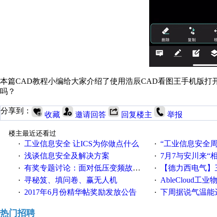
本篇CAD教程小编给大家介绍了使用浩辰CAD看图王手机版打
吗？
分享到：
收藏
邀请回答
回复楼主
举报
楼主最近还看过
工业信息安全 让ICS为你做点什么
“工业信息安全周之我见”
·
·
浅谈信息安全及解决方案
7月7与安川来“
·
·
有奖专题讨论：面对低压变频故障，老手是这样解决的！
【德力西电气】三
·
·
寻秘笈、填问卷、赢无人机
AbleCloud工业物
·
·
2017年6月份精华帖奖励发放公告
下周据说气温能
·
·
热门招聘