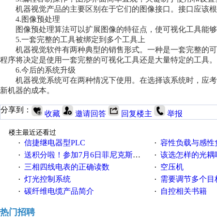
机器视觉产品的主要区别在于它们的图像接口。接口应该根
4.图像预处理
图像预处理算法可以扩展图像的特征点，使可视化工具能够
5.一套完整的工具被绑定到多个工具上
机器视觉软件有两种典型的销售形式。一种是一套完整的可
程序将决定是使用一套完整的可视化工具还是大量特定的工具。
6.今后的系统升级
机器视觉系统可在两种情况下使用。在选择该系统时，应考
新机器的成本。
分享到：
收藏
邀请回答
回复楼主
举报
楼主最近还看过
信捷继电器型PLC
容性负载与感性负
·
·
送积分啦！参加7月6日菲尼克斯在线研讨会即得
该选怎样的光耦
·
·
三相四线电表的正确读数
空压机
·
·
灯光控制系统
需要调节多个目标的
·
·
碳纤维电缆产品简介
自控相关书籍
·
·
热门招聘