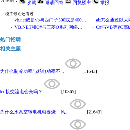
分享到：
收藏
邀请回答
回复楼主
举报
楼主最近还看过
vb.net或是vb与西门子300或是400plc通信怎么想编写呀！
ab怎么通过以太网跟
·
·
VB.NET和C#与三菱Q系列网络通讯的源代码
C#与VB等PC高级语言与S7
·
·
热门招聘
相关主题
为什么制冷功率与耗电功率不...
[11643]
led接交流电会亮吗？
[10865]
为什么水泵空转电机就要烧，风...
[21643]