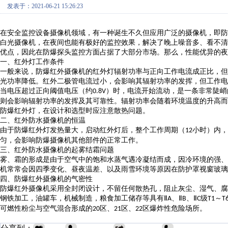
发表于：2021-06-21 15:26:23
在安全监控设备摄像机领域，有一种诞生不久但应用广泛的摄像机，即防
白光摄像机，在夜间也能有极好的监控效果，解决了晚上噪音多、看不清
优点，因此在防爆探头监控方面占据了大部分市场。那么，性能优异的夜
一、红外灯工作条件
一般来说，防爆红外摄像机的红外灯辐射功率与正向工作电流成正比，但
光功率降低。红外二极管电流过小，会影响其辐射功率的发挥，但工作电
当电压超过正向阈值电压（约
）时，电流开始流动，是一条非常陡峭
0.8V
则会影响辐射功率的发挥及其可靠性。辐射功率会随着环境温度的升高而
防爆红外灯，在设计和选型时应注意散热问题。
二、红外防水摄像机的恒温
由于防爆红外灯发热量大，启动红外灯后，整个工作周期（
小时）内，
12
匀，会影响防爆摄像机其他部件的正常工作。
三、红外防水摄像机的起雾结霜问题
雾、霜的形成是由于空气中的饱和水蒸气遇冷凝结而成，因冷环境的强、
机常常会因四季变化、昼夜温差、以及雨雪环境等原因在防护罩视窗玻璃
四、防爆红外摄像机的气密性
防爆红外摄像机采用全封闭设计，不留任何散热孔，阻止灰尘、湿气、腐
钢铁加工，油罐车，机械制造，粮食加工储存等具有
Ⅱ
、Ⅱ
、Ⅱ
级
～
A
B
C
T1
T
可燃性粉尘与空气混合形成的
区、
区、
区爆炸性危险场所。
20
21
22