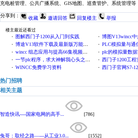
充电桩管理、公共广播系统、GIS地图、巡查管护、系统管理
分享到：
收藏
邀请回答
回复楼主
举报
楼主最近还看过
图解西门子1200从入门到实践
博图V13wincc中如
·
·
博途V13软件下载及最新版万能授权下载
PLC模拟量与通信控
·
·
wincc 组态应用与提高66集视频教程
plc的模拟量数据
·
·
一节plc程序，求大神解我心头之惑，感谢
西门子1200工
·
·
WINCC免费学习资料
西门子官网S7-12
·
·
热门招聘
相关主题
智造快讯----国家电网的高手...
[786]
兔哥：取经之路—---从工业3.0...
[1552]