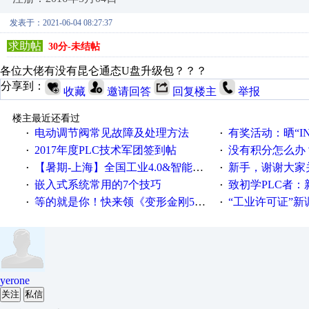
发表于：2021-06-04 08:27:37
求助帖
30分-未结帖
各位大佬有没有昆仑通态U盘升级包？？？
分享到：
收藏
邀请回答
回复楼主
举报
楼主最近还看过
电动调节阀常见故障及处理方法
有奖活动：晒“IN
·
·
2017年度PLC技术军团签到帖
没有积分怎么办
·
·
【暑期-上海】全国工业4.0&智能制造高级培训班通知！
新手，谢谢大家
·
·
嵌入式系统常用的7个技巧
致初学PLC者：新人学
·
·
等的就是你！快来领《变形金刚5》观影券
“工业许可证”新调整：水文仪器
·
·
yerone
关注
私信