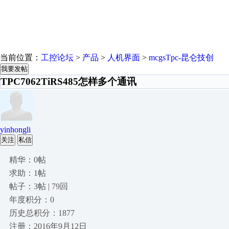
当前位置：
工控论坛
>
产品
>
人机界面
>
mcgsTpc-昆仑技创
我要发帖
TPC7062TiRS485怎样多个通讯
yinhongli
关注
私信
精华：0帖
求助：1帖
帖子：3帖 | 79回
年度积分：0
历史总积分：1877
注册：2016年9月12日