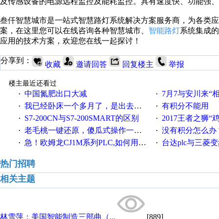
及传感设备的电源远程监控及能耗监控。具有速度快、功能强、
叁仟智慧城市是一站式智慧路灯系统解决方案服务商，为各类应
案，在这里您可以在线咨询各种智慧城市、
智能路灯
系统集成的
应用的技术方案，欢迎您在线一起探讨！
分享到：
收藏
邀请回答
回复楼主
举报
楼主最近还看过
中国氮肥出口大减
7月7与安川来“
·
·
我已经卧床一个多月了，是出去安装机械手在高速遭遇车祸所致:大家工作都要特别注意啊
有积分不能用
·
·
S7-200CN与S7-200SMART的区别
2017王者之狮“鸡”情签到
·
·
老毛桃一键还原，傻瓜式操作一键轻松备份还原；程序为向导式安装，一键即可实现自动备份或还原系统。
没有积分怎么办
·
·
急！欧姆龙CJ1M系列PLC,如何用时间控制变频器。要求时间在组态王中可以自由输入！拜托各位大神了！
台达plc与三菱
·
·
热门招聘
相关主题
林雪萍：美国智能制造三部曲（...
[889]