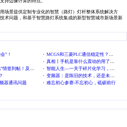
支持边缘计算的特点。
用场景提供定制专业化的智慧（路灯）灯杆整体系统解决方
技术问题，和基于智慧路灯系统集成的新型智慧城市新场景新
相会”！
MCGS和三菱PLC通信稳定性？？？
·
真相丨手机是靠什么震动的用了这么多年才知道！
·
帖！及时更新在线研讨会预告
智能人生—一关于碎片化学习，看这一篇就够了！
·
？
变频器：是陈旧的技术，还是未来的幕后英雄？
·
变频器通讯问题
难忘初心参赛:不忘初心，砥砺前行
·