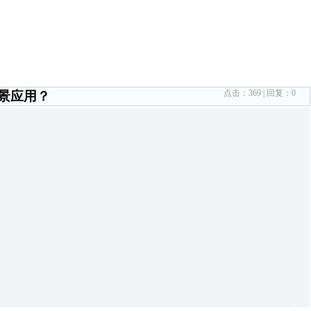
点击：
369
| 回复：
0
景应用？