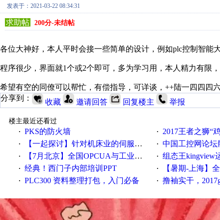
发表于：2021-03-22 08:34:31
求助帖
200分-未结帖
各位大神好，本人平时会接一些简单的设计，例如plc控制智能
程序很少，界面就1个或2个即可，多为学习用，本人精力有限
希望有空的同僚可以帮忙，有偿指导，可详谈，++陆一四四四
分享到：
收藏
邀请回答
回复楼主
举报
楼主最近还看过
PKS的防火墙
2017王者之狮“鸡”情签到
·
·
【一起探讨】针对机床业的伺服系统发展，您的期望是什么？
中国工控网论坛版块
·
·
【7月北京】全国OPCUA与工业互联技术培训班通知！
组态王kingvi
·
·
经典！西门子内部培训PPT
【暑期-上海】全国工业4.
·
·
PLC300 资料整理打包，入门必备
撸袖实干，2017gongkong
·
·