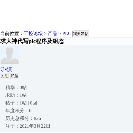
当前位置：
工控论坛
>
产品
>
PLC
我要发帖
求大神代写plc程序及组态
导v演
关注
私信
精华：0帖
求助：1帖
帖子：1帖 | 0回
年度积分：0
历史总积分：826
注册：2021年3月22日