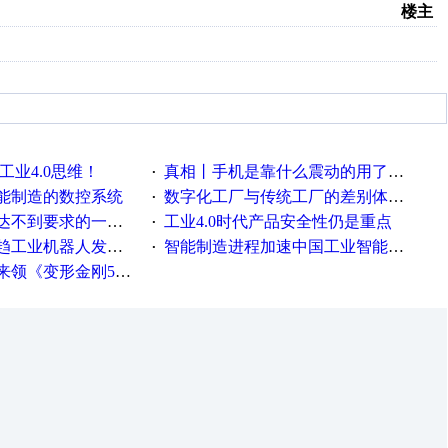
楼主
工业4.0思维！
真相丨手机是靠什么震动的用了这么多年才知道！
·
能制造的数控系统
数字化工厂与传统工厂的差别体现在哪里？
·
不到要求的一些因素
工业4.0时代产品安全性仍是重点
·
工业机器人发展迅猛
智能制造进程加速中国工业智能化之路发展趋势明显
·
《变形金刚5》观影券