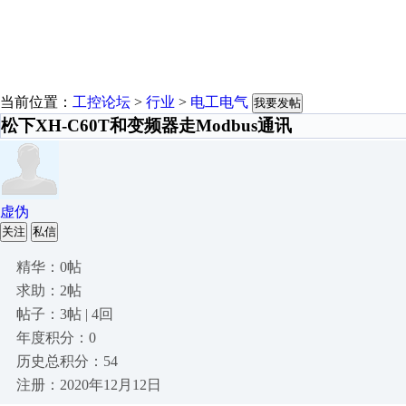
当前位置：
工控论坛
>
行业
>
电工电气
我要发帖
松下XH-C60T和变频器走Modbus通讯
虚伪
关注
私信
精华：0帖
求助：2帖
帖子：3帖 | 4回
年度积分：0
历史总积分：54
注册：2020年12月12日