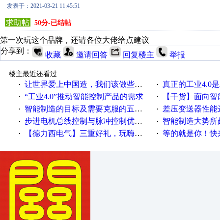
发表于：2021-03-21 11:45:51
求助帖
50分-已结帖
第一次玩这个品牌，还请各位大佬给点建议
分享到：
收藏
邀请回答
回复楼主
举报
楼主最近还看过
让世界爱上中国造，我们该做些什么
真正的工业4.0是
·
·
“工业4.0”推动智能控制产品的需求
【干货】面向智
·
·
智能制造的目标及需要克服的五个障碍
差压变送器性能达
·
·
步进电机总线控制与脉冲控制优缺点
智能制造大势所趋
·
·
【德力西电气】三重好礼，玩嗨夏日！
等的就是你！快来领
·
·