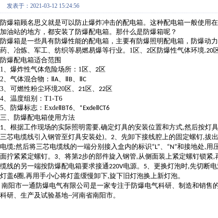
发表于：2021-03-12 15:24:56
防爆箱顾名思义就是可以防止爆炸冲击的配电箱。这种配电箱一般使用在
加油站的地方，都安装了防爆配电箱。那什么是防爆箱呢？
防爆箱是一些具有防爆性能的配电箱，主要有防爆照明配电箱，防爆动力
药、冶炼、军工、纺织等易燃易爆等行业。
1
区、
区防爆性气体环境
2
.20
防爆配电箱适合范围
1、
爆炸性气体危险场所：
1
区、
区
2
2、
气体混合物：
Ⅱ
、Ⅱ
、Ⅱ
A
B
C
3、
可燃性粉尘环境
20
区、
区、
区
21
22
4、
温度组别：
T1-T6
5、
防爆标志：
Exde
Ⅱ
、
Ⅱ
BT6
*Exde
CT6
三、防爆配电箱使用方法
、根据工作现场的实际照明需要
确定灯具的安装位置和方式
然后按灯
1
,
,
三芯电缆线引入钢管至灯具安装处
。
、先卸下接线腔上的固定螺钉
拔
)
2
,
电缆
然后将三芯电缆线的一端分别接入盒内的标识
、
和接地处
用
;
“L”
“N”
,
面拧紧紧定螺钉。
、将第
步的部件旋入钢管
从侧面装上紧定螺钉锁紧
3
2
,
,
缆线的另一端按防爆配电箱要求接通
电源。
、更换灯泡时
先切断电
220V
5
,
灯盖
圈
再用手小心将灯盖缓慢卸下
旋下旧灯泡换上新灯泡。
6
,
,
南阳市一通防爆电气有限公司是一家专注于防爆电气科研、制造和销售的
科研、生产及试验基地--河南省南阳市。