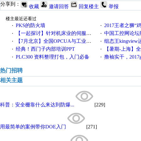
分享到：
收藏
邀请回答
回复楼主
举报
楼主最近还看过
PKS的防火墙
2017王者之狮“鸡”情签到
·
·
【一起探讨】针对机床业的伺服系统发展，您的期望是什么？
中国工控网论坛版块
·
·
【7月北京】全国OPCUA与工业互联技术培训班通知！
组态王kingvi
·
·
经典！西门子内部培训PPT
【暑期-上海】全国工业4.
·
·
PLC300 资料整理打包，入门必备
撸袖实干，2017gongkong
·
·
热门招聘
相关主题
科普：安全栅靠什么来达到防爆...
[229]
用最简单的案例带你DOE入门
[271]