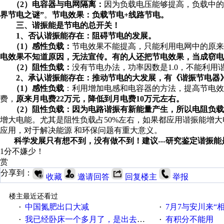
（2）电容器与电网隔离：
因为负载电压能够提高，负载中的
界节电之谜”
。
节电效果：负载节电+线路节电。
三、谐振能是节电的总开关！
1、否认谐振能存在：阻碍节电的发展。
（1）感性负载：
节电效果不能提高，只能利用电网中的原来
电效果不知道原因，无法宣传。有的人还把节电效果，当成窃电
（2）阻性负载：
没有节电办法，功率因数是1.0，不能利用
2、承认谐振能存在：
推动节电的大发展，有《谐振节电器
（1）感性负载
：利用增加电感和电容器的方法，提高节电效
费，
原来月电费22万元，降低到月电费10万元左右。
（2）阻性负载：
因为电路谐振有新能量产生，所以电阻负载
增大电能。尤其是阻性负载占50%左右，如果都应用谐振能增大
应用，对于解决能源 和环保问题有重大意义。
科学发展只有想不到，没有做不到！建议---研究鉴定谐振能
1分不嫌少！
赏
分享到：
收藏
邀请回答
回复楼主
举报
楼主最近还看过
中国氮肥出口大减
7月7与安川来“
·
·
我已经卧床一个多月了，是出去安装机械手在高速遭遇车祸所致:大家工作都要特别注意啊
有积分不能用
·
·