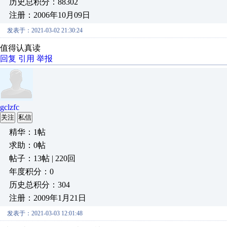
历史总积分：88302
注册：2006年10月09日
发表于：2021-03-02 21:30:24
值得认真读
回复
引用
举报
gclzfc
关注
私信
精华：1帖
求助：0帖
帖子：13帖 | 220回
年度积分：0
历史总积分：304
注册：2009年1月21日
发表于：2021-03-03 12:01:48