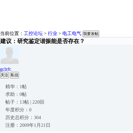
当前位置：
工控论坛
>
行业
>
电工电气
我要发帖
建议：研究鉴定谐振能是否存在？
gclzfc
关注
私信
精华：1帖
求助：0帖
帖子：13帖 | 220回
年度积分：0
历史总积分：304
注册：2009年1月21日