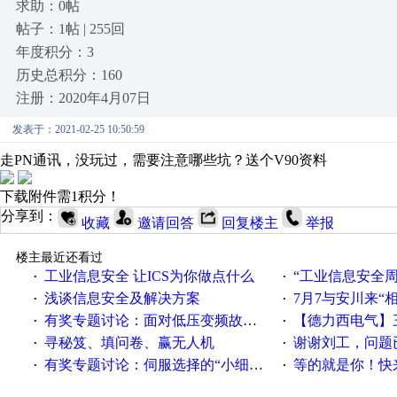
求助：0帖
帖子：1帖 | 255回
年度积分：3
历史总积分：160
注册：2020年4月07日
发表于：2021-02-25 10:50:59
走PN通讯，没玩过，需要注意哪些坑？送个V90资料
下载附件需1积分！
分享到：
收藏
邀请回答
回复楼主
举报
楼主最近还看过
工业信息安全 让ICS为你做点什么
“工业信息安全周之我见”
·
·
浅谈信息安全及解决方案
7月7与安川来“
·
·
有奖专题讨论：面对低压变频故障，老手是这样解决的！
【德力西电气】三
·
·
寻秘笈、填问卷、赢无人机
谢谢刘工，问题
·
·
有奖专题讨论：伺服选择的“小细节大学问”奖励公告
等的就是你！快来领
·
·