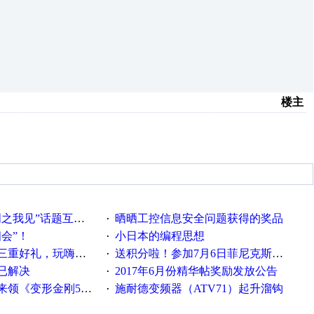
楼主
话题互动获奖名单发布公告
晒晒工控信息安全问题获得的奖品
·
相会”！
小日本的编程思想
·
重好礼，玩嗨夏日！
送积分啦！参加7月6日菲尼克斯在线研讨会即得
·
已解决
2017年6月份精华帖奖励发放公告
·
《变形金刚5》观影券
施耐德变频器（ATV71）起升溜钩
·