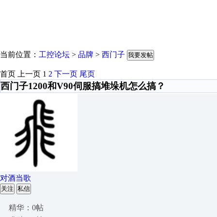
当前位置：
工控论坛
>
品牌
>
西门子
我要发帖
首页
上一页
1
2
下一页
尾页
西门子1200和V90伺服搞堆垛机怎么搞？
对酒当歌
关注
私信
精华：0帖