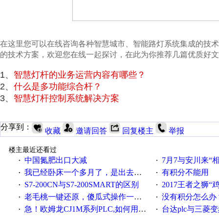
在这里您可以在线咨询各种智慧城市、智能路灯系统集成的技
的技术方案，欢迎您在线一起探讨，在此为你推荐几篇优质好文
1、
智慧灯杆的业务运营内容有哪些？
2、
什么是多功能综合杆？
3、
智慧灯杆控制系统解决方案
分享到：
收藏
邀请回答
回复楼主
举报
楼主最近还看过
中国氮肥出口大减
7月7与安川来“
·
·
我已经卧床一个多月了，是出去安装机械手在高速遭遇车祸所致:大家工作都要特别注意啊
有积分不能用
·
·
S7-200CN与S7-200SMART的区别
2017王者之狮“鸡”情签到
·
·
老毛桃一键还原，傻瓜式操作一键轻松备份还原；程序为向导式安装，一键即可实现自动备份或还原系统。
没有积分怎么办
·
·
急！欧姆龙CJ1M系列PLC,如何用时间控制变频器。要求时间在组态王中可以自由输入！拜托各位大神了！
台达plc与三菱
·
·