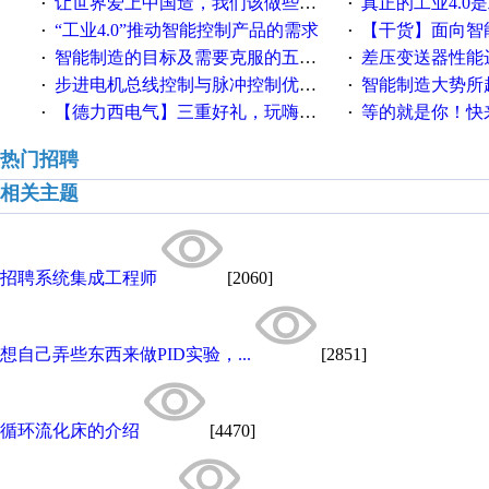
让世界爱上中国造，我们该做些什么
真正的工业4.0是
·
·
“工业4.0”推动智能控制产品的需求
【干货】面向智
·
·
智能制造的目标及需要克服的五个障碍
差压变送器性能达
·
·
步进电机总线控制与脉冲控制优缺点
智能制造大势所趋
·
·
【德力西电气】三重好礼，玩嗨夏日！
等的就是你！快来领
·
·
热门招聘
相关主题
招聘系统集成工程师
[2060]
想自己弄些东西来做PID实验，...
[2851]
循环流化床的介绍
[4470]