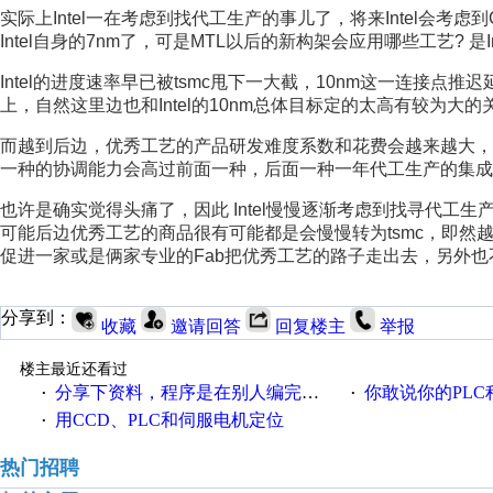
实际上Intel一在考虑到找代工生产的事儿了，将来Intel会考虑到
Intel自身的7nm了，可是MTL以后的新构架会应用哪些工艺? 是Int
Intel的进度速率早已被tsmc甩下一大截，10nm这一连接点推
上，自然这里边也和Intel的10nm总体目标定的太高有较为
而越到后边，优秀工艺的产品研发难度系数和花费会越来越大，IDM的
一种的协调能力会高过前面一种，后面一种一年代工生产的集成i
也许是确实觉得头痛了，因此 Intel慢慢逐渐考虑到找寻代工生产，
可能后边优秀工艺的商品很有可能都是会慢慢转为tsmc，即
促进一家或是俩家专业的Fab把优秀工艺的路子走出去，另外
分享到：
收藏
邀请回答
回复楼主
举报
楼主最近还看过
分享下资料，程序是在别人编完的基础上改的
你敢说你的PLC程序写的好
·
·
用CCD、PLC和伺服电机定位
·
热门招聘