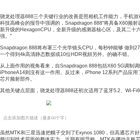
骁龙处理器888三个关键行业的改善是照相机工作能力，手机游戏特性和
科技高峰会的报导中强调的，Snapdragon 888“将具备X60
新升级的HexagonCPU，全新升级的感测器核心区，及其二十六个
强。” 
Snapdragon 888将布署三个光学镜头CPU，每秒钟能够 
一个得到4k高清静态数据或10位HDR视頻另外。的确不错。
从上面作用的视角看来，自Snapdragon 888包括X60 5
iPhoneA14则沒有这一作用。反过来，iPhone 12系列产
芯片频射部件。
其他关键点层面，骁龙处理器888还初次适用了蓝牙5.2、Wi-F
点击添加图片描述（最多60个字）
虽然MTK和三星迅速把幌子交到了Exynos 1080，但高通
频识别技术层面的整体实力。近期有报导称，MTK在挪动主板