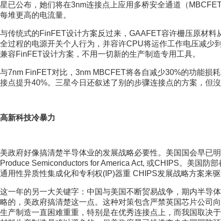
星已公布，她们将在3nm连接点上应用多桥安全通道（MBCF
每堆更高的电流量。
与传统式的FinFET设计方案反过来，GAAFET容许栅压原材
全过程的电源开关个人行为，并容许CPU将运作工作电压减少到0
兼容FinFET设计方案，不用一切新的生产制造专用工具。
与7nm FinFET对比，3nm MBCFET将各自减少30%的
接点提升40%。三星今日还叙述了别的步骤连接点的方案，但沒
高新科技冷暴力
美政府好像搞清楚半导体业的发展战略必要性。美国国会早已明确提出了一项法令，
Produce Semiconductors for America Act, 或
通用性异质性集成化和专利权(IP)器重 CHIPS发展战略方案来
这一年的另一大关键字：中国与美国不断贸易战争，期内半导体
略的，美政府搞清楚这一点。这种对策包含严禁英国芯片公司向
生产制造一直困难重重，特别是在优秀连接点上，而我国取决