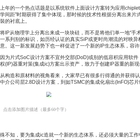
上年的一个热点话题是以系统软件上面设计方案转为应用chiple
学间距”时期获得了集中体现，那时候的技术性根据分离出来片式
裝的衬底上。
将IP从物理学上分离出来成一块块硅，而不是将他们单一地“手术缝合
一系列别的标识，如历经认证的真实SiP或更时尚潮流的对映异构
意。这一新发展趋势下也一样促进了一个新的IP生态体系，容许
因为片式SoC设计方案不宜外交部(DoD)或别的低容积应用软
权(IP)器重对策(集成ic)方案出示资产，致力于创建IP器重的新
从构造和原材料的视角看来，大家早已有很多行得通的并获得认
中介公司层2.8D设计方案，到如TSMC的集成化扇出(InFO
点击添加图片描述（最多60个字）
殊不知，要为集成ic造就一个新的生态体系，还必须大量的工作