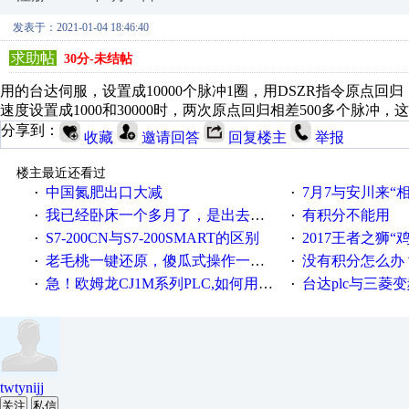
发表于：2021-01-04 18:46:40
求助帖
30分-未结帖
用的台达伺服，设置成10000个脉冲1圈，用DSZR指令原点
速度设置成1000和30000时，两次原点回归相差500多个脉冲
分享到：
收藏
邀请回答
回复楼主
举报
楼主最近还看过
中国氮肥出口大减
7月7与安川来“
·
·
我已经卧床一个多月了，是出去安装机械手在高速遭遇车祸所致:大家工作都要特别注意啊
有积分不能用
·
·
S7-200CN与S7-200SMART的区别
2017王者之狮“鸡”情签到
·
·
老毛桃一键还原，傻瓜式操作一键轻松备份还原；程序为向导式安装，一键即可实现自动备份或还原系统。
没有积分怎么办
·
·
急！欧姆龙CJ1M系列PLC,如何用时间控制变频器。要求时间在组态王中可以自由输入！拜托各位大神了！
台达plc与三菱
·
·
twtynijj
关注
私信