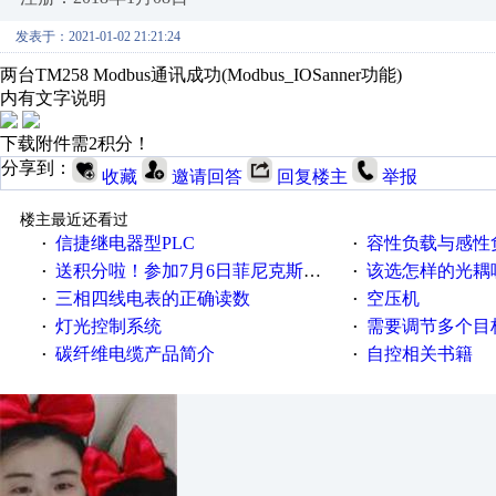
发表于：2021-01-02 21:21:24
两台TM258 Modbus通讯成功(Modbus_IOSanner功能)
内有文字说明
下载附件需2积分！
分享到：
收藏
邀请回答
回复楼主
举报
楼主最近还看过
信捷继电器型PLC
容性负载与感性负
·
·
送积分啦！参加7月6日菲尼克斯在线研讨会即得
该选怎样的光耦
·
·
三相四线电表的正确读数
空压机
·
·
灯光控制系统
需要调节多个目标的
·
·
碳纤维电缆产品简介
自控相关书籍
·
·