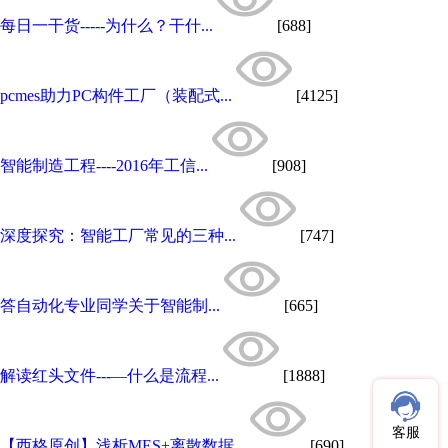
每日一干货-----为什么？干什...
[688]
pcmes助力PC构件工厂（装配式...
[4125]
智能制造工程----2016年工信...
[908]
深度探究：智能工厂常见的三种...
[747]
答自动化专业同学关于智能制...
[665]
解读红头文件---—什么是流程...
[1888]
客服
【西格原创】浅析MES+离散数据...
[690]