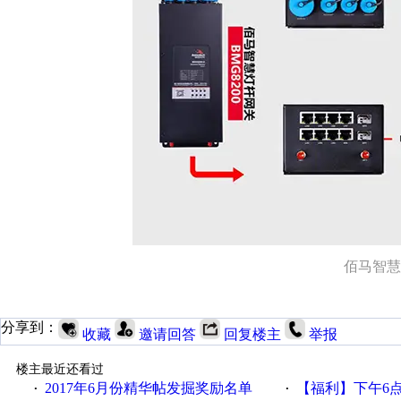
佰马智慧
分享到：
收藏
邀请回答
回复楼主
举报
楼主最近还看过
2017年6月份精华帖发掘奖励名单
【福利】下午6点论坛大调
·
·