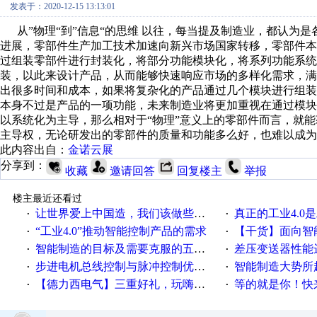
发表于：2020-12-15 13:13:01
从”物理“到”信息“的思维 以往，每当提及制造业，都认为
进展，零部件生产加工技术加速向新兴市场国家转移，零部件
过组装零部件进行封装化，将部分功能模块化，将系列功能系
装，以此来设计产品，从而能够快速响应市场的多样化需求，
出很多时间和成本，如果将复杂化的产品通过几个模块进行组
本身不过是产品的一项功能，未来制造业将更加重视在通过模
以系统化为主导，那么相对于“物理”意义上的零部件而言，就能
主导权，无论研发出的零部件的质量和功能多么好，也难以成为
此内容出自：
金诺云展
分享到：
收藏
邀请回答
回复楼主
举报
楼主最近还看过
让世界爱上中国造，我们该做些什么
真正的工业4.0是
·
·
“工业4.0”推动智能控制产品的需求
【干货】面向智
·
·
智能制造的目标及需要克服的五个障碍
差压变送器性能达
·
·
步进电机总线控制与脉冲控制优缺点
智能制造大势所趋
·
·
【德力西电气】三重好礼，玩嗨夏日！
等的就是你！快来领
·
·