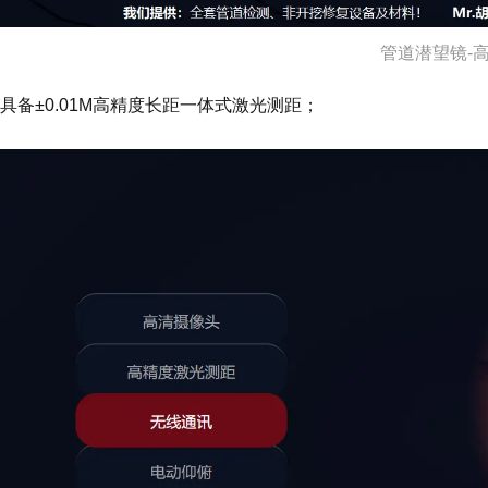
管道潜望镜-
具备±0.01M高精度长距一体式激光测距；