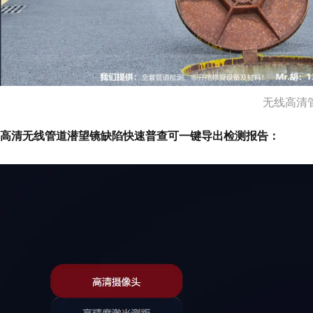
无线高清
高清无线管道潜望镜缺陷快速普查可一键导出检测报告：