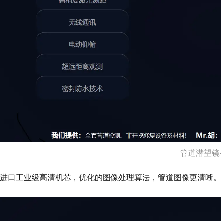
管道潜望镜
进口工业级高清机芯，优化的图像处理算法，管道图像更清晰。