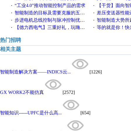
“工业4.0”推动智能控制产品的需求
【干货】面向智
·
·
智能制造的目标及需要克服的五个障碍
差压变送器性能达
·
·
步进电机总线控制与脉冲控制优缺点
智能制造大势所趋
·
·
【德力西电气】三重好礼，玩嗨夏日！
等的就是你！快来领
·
·
热门招聘
相关主题
智能制造解决方案——INDICS云...
[1226]
GX WORK2不能仿真
[2572]
智能知识------UPFC是什么高...
[654]