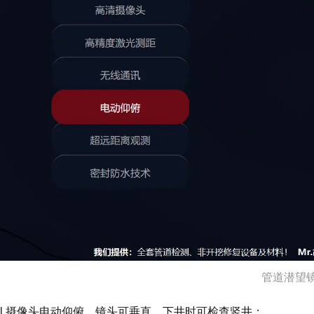
管道潜望镜
l 摄像头电动仰俯，镜头可垂直，下井时可检查竖井；