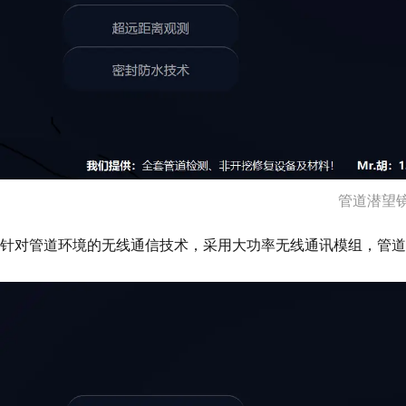
管道潜望镜
针对管道环境的无线通信技术，采用大功率无线通讯模组，管道