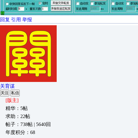
回复
引用
举报
关育谋
关注
私信
[版主]
精华：5帖
求助：22帖
帖子：738帖 | 5640回
年度积分：68