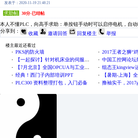
发表于：2020-11-19 21:48:21
求助帖
30分-已结帖
本人不懂PLC，向高手求助：单按钮手动时可以启停电机，自
分享到：
收藏
邀请回答
回复楼主
举报
楼主最近还看过
PKS的防火墙
2017王者之狮“鸡”情签到
·
·
【一起探讨】针对机床业的伺服系统发展，您的期望是什么？
中国工控网论坛版块
·
·
【7月北京】全国OPCUA与工业互联技术培训班通知！
组态王kingvi
·
·
经典！西门子内部培训PPT
【暑期-上海】全国工业4.
·
·
PLC300 资料整理打包，入门必备
撸袖实干，2017gongkong
·
·