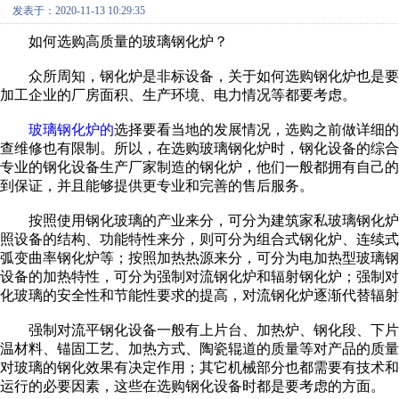
发表于：2020-11-13 10:29:35
如何选购高质量的玻璃钢化炉？
众所周知，钢化炉是非标设备，关于如何选购钢化炉也是要
加工企业的厂房面积、生产环境、电力情况等都要考虑。
玻璃钢化炉的
选择要看当地的发展情况，选购之前做详细的
查维修也有限制。所以，在选购玻璃钢化炉时，钢化设备的综
专业的钢化设备生产厂家制造的钢化炉，他们一般都拥有自己
到保证，并且能够提供更专业和完善的售后服务。
按照使用钢化玻璃的产业来分，可分为建筑家私玻璃钢化炉
照设备的结构、功能特性来分，则可分为组合式钢化炉、连续
弧变曲率钢化炉等；按照加热热源来分，可分为电加热型玻璃
设备的加热特性，可分为强制对流钢化炉和辐射钢化炉；强制
化玻璃的安全性和节能性要求的提高，对流钢化炉逐渐代替辐射
强制对流平钢化设备一般有上片台、加热炉、钢化段、下片
温材料、锚固工艺、加热方式、陶瓷辊道的质量等对产品的质
对玻璃的钢化效果有决定作用；其它机械部分也都需要有技术
运行的必要因素，这些在选购钢化设备时都是要考虑的方面。