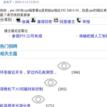
发表于：2020-11-11 13:29:15
你好，pm-583在cpu端查看ip是初始ip地址192.168.0.10，但是cpu扫
题？请尽快回复谢谢
分享到：
收藏
邀请回答
回复楼主
举报
楼主最近还看过
参观PTC公司有感
准确把握人工智
·
·
热门招聘
相关主题
环形接近开关，穿过内孔检测管...
[366]
请教松下A5伺服转矩控制
[265]
机器视觉光源分类
[171]