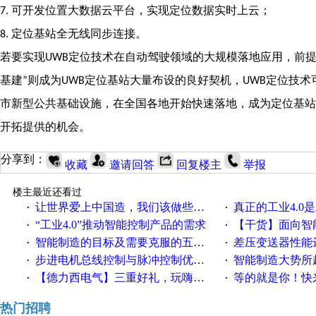
可开发位置大数据云平台，实现定位数据实时上云；
7.
定位基站全无线同步连接。
8.
若要实现
定位技术在自动驾驶领域的大规模落地应用，前
UWB
基建
则成为
定位基站大量布设的良好契机，
定位技术
”
UWB
UWB
市新型公共基础设施，在全国各地开始快速落地，成为定位基站
开拓提供的机会。
分享到：
收藏
邀请回答
回复楼主
举报
楼主最近还看过
让世界爱上中国造，我们该做些什么
真正的工业4.0是
·
·
“工业4.0”推动智能控制产品的需求
【干货】面向智
·
·
智能制造的目标及需要克服的五个障碍
差压变送器性能达
·
·
步进电机总线控制与脉冲控制优缺点
智能制造大势所趋
·
·
【德力西电气】三重好礼，玩嗨夏日！
等的就是你！快来领
·
·
热门招聘