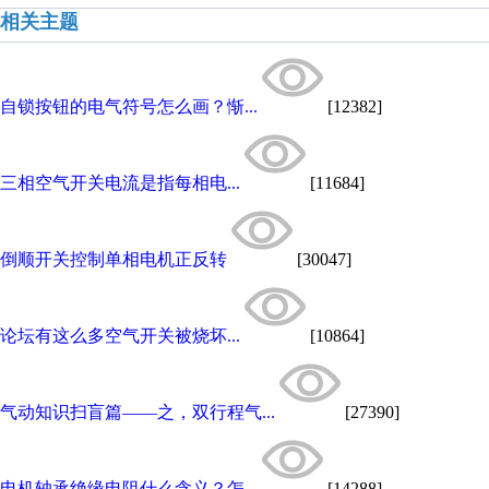
相关主题
自锁按钮的电气符号怎么画？惭...
[12382]
三相空气开关电流是指每相电...
[11684]
倒顺开关控制单相电机正反转
[30047]
论坛有这么多空气开关被烧坏...
[10864]
气动知识扫盲篇——之，双行程气...
[27390]
电机轴承绝缘电阻什么含义？怎...
[14288]