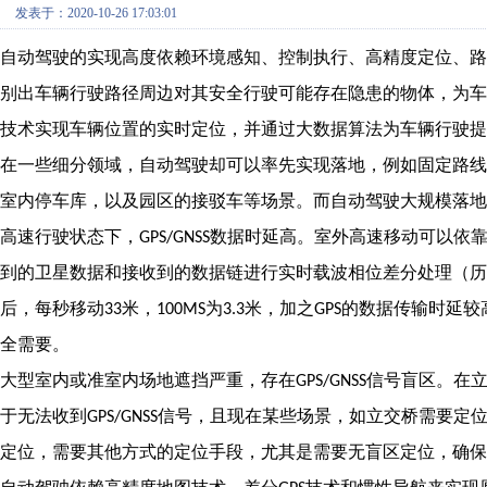
发表于：2020-10-26 17:03:01
自动驾驶的实现高度依赖环境感知、控制执行、高精度定位、
别出车辆行驶路径周边对其安全行驶可能存在隐患的物体，为车
技术实现车辆位置的实时定位，并通过大数据算法为车辆行驶提
在一些细分领域，自动驾驶却可以率先实现落地，例如固定路
室内停车库，以及园区的接驳车等场景。而自动驾驶大规模落地
高速行驶状态下，
数据时延高。室外高速移动可以依
GPS/GNSS
到的卫星数据和接收到的数据链进行实时载波相位差分处理（历
后，每秒移动
米，
为
米，加之
的数据传输时延较
33
100MS
3.3
GPS
全需要。
大型室内或准室内场地遮挡严重，存在
信号盲区。在
GPS/GNSS
于无法收到
信号，且现在某些场景，如立交桥需要定
GPS/GNSS
定位，需要其他方式的定位手段，尤其是需要无盲区定位，确保