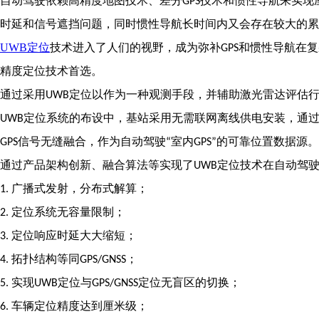
自动驾驶依赖高精度地图技术、差分
技术和惯性导航来实现
GPS
时延和信号遮挡问题，同时惯性导航长时间内又会存在较大的
UWB
定位
技术进入了人们的视野，成为弥补
和惯性导航在复
GPS
精度定位技术首选。
通过采用
定位以作为一种观测手段，并辅助激光雷达评估
UWB
定位系统的布设中，基站采用无需联网离线供电安装，通
UWB
信号无缝融合，作为自动驾驶
室内
的可靠位置数据源。
GPS
“
GPS”
通过产品架构创新、融合算法等实现了
定位技术在自动驾
UWB
广播式发射，分布式解算；
1.
定位系统无容量限制；
2.
定位响应时延大大缩短；
3.
拓扑结构等同
；
4.
GPS/GNSS
实现
定位与
定位无盲区的切换；
5.
UWB
GPS/GNSS
车辆定位精度达到厘米级；
6.