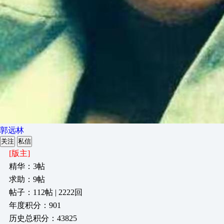
郭远林
关注
私信
[版主]
精华：3帖
求助：9帖
帖子：112帖 | 2222回
年度积分：901
历史总积分：43825