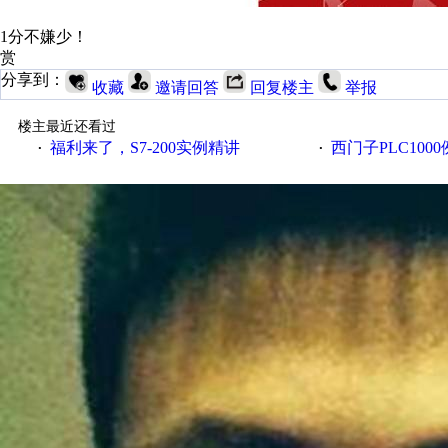
1分不嫌少！
赏
分享到：
收藏
邀请回答
回复楼主
举报
楼主最近还看过
福利来了，S7-200实例精讲
西门子PLC100
·
·