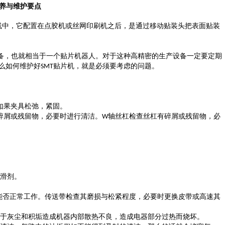
养与维护要点
线中，它配置在点胶机或丝网印刷机之后，是通过移动贴装头把表面贴装
备，也就相当于一个贴片机器人。对于这种高精密的生产设备一定要定期
么如何维护好
贴片机，就是必须要考虑的问题。
SMT
如果夹具松弛，紧固。
碎屑或残留物，必要时进行清洁。
轴丝杠检查丝杠有碎屑或残留物，必
W
。
滑剂。
。
能否正常工作。传送带检查其磨损与松紧程度，必要时更换皮带或高速其
于灰尘和积垢造成机器内部散热不良，造成电器部分过热而烧坏。