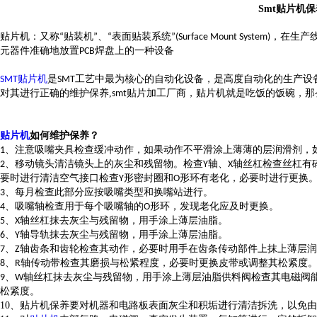
Smt
贴片机保
贴片机：又称
贴装机
、
表面贴装系统
，在生产
“
”
“
”(Surface Mount System)
元器件准确地放置
焊盘上的一种设备
PCB
贴片机
是
工艺中最为核心的自动化设备，是高度自动化的生产设
SMT
SMT
对其进行正确的维护保养
,
贴片加工
厂商，贴片机就是吃饭的饭碗，那
smt
贴片机
如何维护保养？
、注意吸嘴夹具检查缓冲动作，如果动作不平滑涂上薄薄的层润滑剂，
1
、移动镜头清洁镜头上的灰尘和残留物。检查
轴、
轴丝杠检查丝杠有
2
Y
X
要时进行清洁空气接口检查
形密封圈和
形环有老化，必要时进行更换
Y
O
、每月检查此部分应按吸嘴类型和换嘴站进行。
3
、吸嘴轴检查用于每个吸嘴轴的
形环，发现老化应及时更换。
4
O
、
轴丝杠抹去灰尘与残留物，用手涂上薄层油脂。
5
X
、
轴导轨抹去灰尘与残留物，用手涂上薄层油脂。
6
Y
、
轴齿条和齿轮检查其动作，必要时用手在齿条传动部件上抹上薄层润
7
Z
、
轴传动带检查其磨损与松紧程度，必要时更换皮带或调整其松紧度
8
R
、
轴丝杠抹去灰尘与残留物，用手涂上薄层油脂供料阀检查其电磁阀
9
W
松紧度。
10
、
贴片机保养要对机器和电路板表面灰尘和积垢进行清洁拆洗，以免由