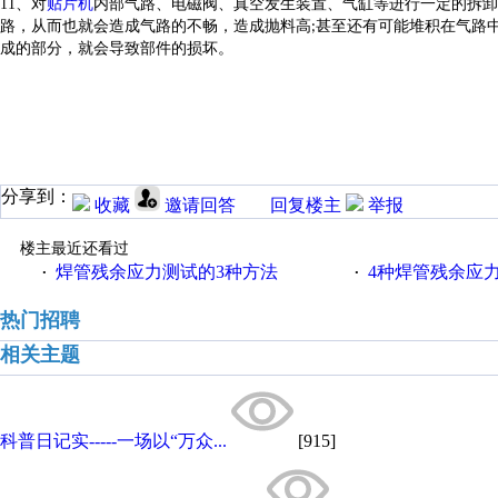
11
、
对
贴片机
内部气路、电磁阀、真空发生装置、气缸等进行一定的拆卸
路，从而也就会造成气路的不畅，造成抛料高
甚至还有可能堆积在气路
;
成的部分，就会导致部件的损坏
。
分享到：
收藏
邀请回答
回复楼主
举报
楼主最近还看过
焊管残余应力测试的3种方法
4种焊管残余应
·
·
热门招聘
相关主题
科普日记实-----一场以“万众...
[915]