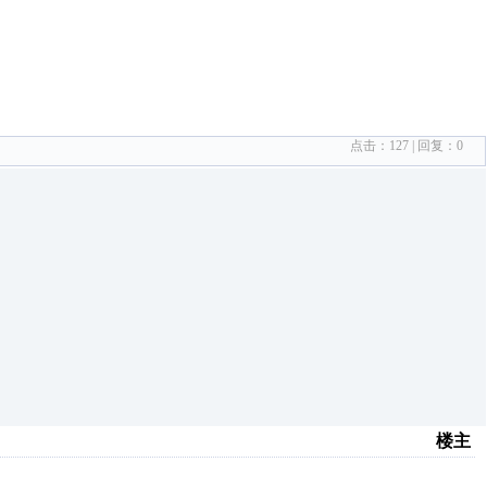
点击：
127
| 回复：
0
楼主