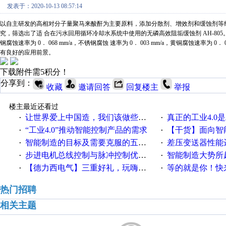
发表于：2020-10-13 08:57:14
以自主研发的高相对分子量聚马来酸酐为主要原料
，
添加分散剂
、
增效剂和缓蚀剂等
究
，
筛选出了适
合在污水回用循环冷却水系统中使用的无磷高效阻垢缓蚀剂
AH-805
钢腐蚀速率为
0． 068 mm/a
，
不锈钢腐蚀
速率为
0． 003 mm/a
，
黄铜腐蚀速率为
0． 
有良好的应用前景
。
下载附件需5积分！
分享到：
收藏
邀请回答
回复楼主
举报
楼主最近还看过
让世界爱上中国造，我们该做些什么
真正的工业4.0是
·
·
“工业4.0”推动智能控制产品的需求
【干货】面向智
·
·
智能制造的目标及需要克服的五个障碍
差压变送器性能达
·
·
步进电机总线控制与脉冲控制优缺点
智能制造大势所趋
·
·
【德力西电气】三重好礼，玩嗨夏日！
等的就是你！快来领
·
·
热门招聘
相关主题