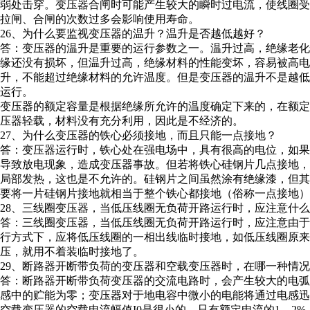
弱处击穿。变压器合闸时可能产生较大的瞬时过电流，使线圈
拉闸、合闸的次数过多会影响使用寿命。
26、为什么要监视变压器的温升？温升是否越低越好？
答：变压器的温升是重要的运行参数之一。温升过高，绝缘老
缘还没有损坏，但温升过高，绝缘材料的性能变坏，容易被高
升，不能超过绝缘材料的允许温度。但是变压器的温升不是越
运行。
变压器的额定容量是根据绝缘所允许的温度确定下来的，在额
压器轻载，材料没有充分利用，因此是不经济的。
27、为什么变压器的铁心必须接地，而且只能一点接地？
答：变压器运行时，铁心处在强电场中，具有很高的电位，如
导致放电现象，造成变压器事故。但若将铁心硅钢片几点接地
局部发热，这也是不允许的。硅钢片之间虽然涂有绝缘漆，但
要将一片硅钢片接地就相当于整个铁心都接地（俗称一点接地）
28、三线圈变压器，当低压线圈无负荷开路运行时，应注意什
答：三线圈变压器，当低压线圈无负荷开路运行时，应注意由
行方式下，应将低压线圈的一相出线临时接地，如低压线圈原
压，就用不着装临时接地了。
29、断路器开断带负荷的变压器和空载变压器时，在哪一种情
答：断路器开断带负荷变压器的交流电路时，会产生较大的电
感中的贮能为零；变压器对于地电容中微小的电能将通过电感迅
空载变压器的空载电流幅值I0是很小的，只有额定电流的1—2