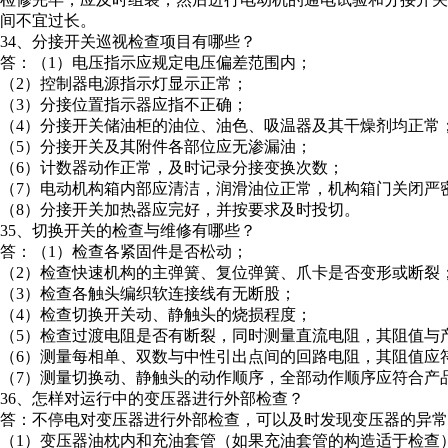
间不宜过长。
34、分接开关巡视检查项目有哪些？
答：（1）电压指示应规定电压偏差范围内；
（2）控制器电源指示灯显示正常；
（3）分接位置指示器应指不正确；
（4）分接开关储油柜的油位、油色、吸温器及其干燥剂均正常
（5）分接开关及其附件各部位应无渗漏油；
（6）计数器动作正常，及时记录分接变换次数；
（7）电动机构箱内部应清洁，润滑油位正常，机构箱门关闭严
（8）分接开关加热器应完好，并按要求及时投切。
35、切换开关的检查与维修有哪些？
答：（1）检查各紧固件是否松动；
（2）检查快速机构的主弹簧、复位弹簧、爪卡是否变形或断裂
（3）检查各触头编织软连接线有无断股；
（4）检查切换开关动、静触头的烧损程度；
（5）检查过渡电阻是否有断裂，同时测量直流电阻，其阻值与产
（6）测量每相单、双数与中性引出点间的回路电阻，其阻值应
（7）测量切换动、静触头的动作顺序，全部动作顺序应符合产
36、怎样对运行中的变压器进行外部检查？
答：不停电对变压器进行外部检查，可以及时发现变压器的异常
（1）变压器油枕内和充油套管（如果充油套管的构造适于检查