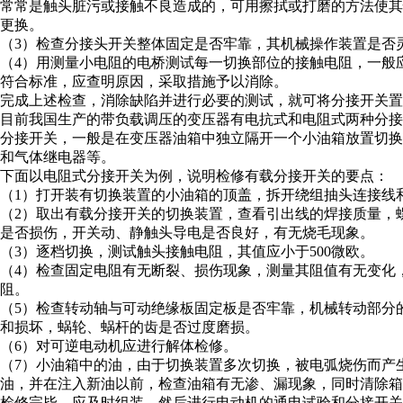
常常是触头脏污或接触不良造成的，可用擦拭或打磨的方法使
更换。
（3）检查分接头开关整体固定是否牢靠，其机械操作装置是否
（4）用测量小电阻的电桥测试每一切换部位的接触电阻，一般应
符合标准，应查明原因，采取措施予以消除。
完成上述检查，消除缺陷并进行必要的测试，就可将分接开关置
目前我国生产的带负载调压的变压器有电抗式和电阻式两种分
分接开关，一般是在变压器油箱中独立隔开一个小油箱放置切
和气体继电器等。
下面以电阻式分接开关为例，说明检修有载分接开关的要点：
（1）打开装有切换装置的小油箱的顶盖，拆开绕组抽头连接线
（2）取出有载分接开关的切换装置，查看引出线的焊接质量，
是否损伤，开关动、静触头导电是否良好，有无烧毛现象。
（3）逐档切换，测试触头接触电阻，其值应小于500微欧。
（4）检查固定电阻有无断裂、损伤现象，测量其阻值有无变化
阻。
（5）检查转动轴与可动绝缘板固定板是否牢靠，机械转动部分
和损坏，蜗轮、蜗杆的齿是否过度磨损。
（6）对可逆电动机应进行解体检修。
（7）小油箱中的油，由于切换装置多次切换，被电弧烧伤而产
油，并在注入新油以前，检查油箱有无渗、漏现象，同时清除箱
检修完毕，应及时组装，然后进行电动机的通电试验和分接开关