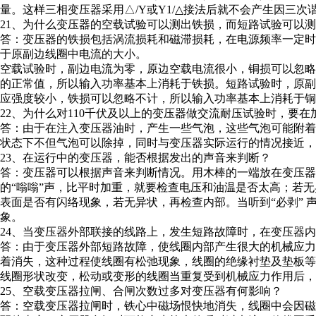
量。这样三相变压器采用△/Y或Y1/△接法后就不会产生因三
21、为什么变压器的空载试验可以测出铁损，而短路试验可以
答：变压器的铁损包括涡流损耗和磁滞损耗，在电源频率一定
于原副边线圈中电流的大小。
空载试验时，副边电流为零，原边空载电流很小，铜损可以忽
的正常值，所以输入功率基本上消耗于铁损。短路试验时，原
应强度较小，铁损可以忽略不计，所以输入功率基本上消耗于铜
22、为什么对110千伏及以上的变压器做交流耐压试验时，要在加
答：由于在注入变压器油时，产生一些气泡，这些气泡可能附
状态下不但气泡可以除掉，同时与变压器实际运行的情况接近，
23、在运行中的变压器，能否根据发出的声音来判断？
答：变压器可以根据声音来判断情况。用木棒的一端放在变压器
的“嗡嗡”声，比平时加重，就要检查电压和油温是否太高；若无
表面是否有闪络现象，若无异状，再检查内部。当听到“必剥”
象。
24、当变压器外部联接的线路上，发生短路故障时，在变压器
答：由于变压器外部短路故障，使线圈内部产生很大的机械应
着消失，这种过程使线圈有松弛现象，线圈的绝缘衬垫及垫板
线圈形状改变，松动或变形的线圈当重复受到机械应力作用后，
25、空载变压器拉闸、合闸次数过多对变压器有何影响？
答：空载变压器拉闸时，铁心中磁场恨快地消失，线圈中会因