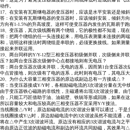
动作。
17、在安装有瓦斯继电器的变压器时，应该是水平安装还是倾
答：在安装有瓦斯继电器的变压器时，应该倾斜安装，倾斜方
方向有1-1.5%的升高坡度。这样可使变压器内发生的瓦斯易
18、变压器，其次级线圈有两个绕组，它的极性都不知道，现
答：把两个绕组的任一头连接起来，用电压表测量未连接的两端
和，说明这样接法时两绕组是串联的，必须更换接线。如果测
接起来并联运用。
19、两台同样的Y/Y-12型三相变压器初级侧并联，次级侧未
压？如两台变压器次级侧中心点都接地则有无电压？
答：两台变压器次级未并联，无电的连系，因而第1台变压器次
中点皆接地，则次级有了电的连系，此时则有电压了，其电压大
20、为什么大容量三相变压器的原边或副边总有一方接成△？
答：当变压器接成Y/Y时，各相励磁电流的3次谐波分量在无
由于变压器铁心磁路的非线性，主磁通将出现3次谐波分量。由
合，只能工巧匠借助于油、油箱壁、铁轭等形成回路，如果在
所以容量较大和电压较高的三相变压器不宜采用Y/Y接法。
当线圈接△/Y时，原边励磁电流的3次谐波分量可以通过，于是
当线圈接成Y/△时，原边励磁电流中的3次谐波虽然不能流通，
将在△中产生3次谐波环流。原边没有相应的3次谐波电流与之
将由原边正弦波的励磁电流和副边的环流共同励磁，其效果与△