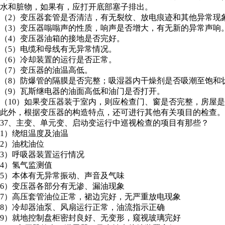
水和脏物，如果有，应打开底部塞子排出。
（2）变压器套管是否清洁，有无裂纹、放电痕迹和其他异常现
（3）变压器嗡嗡声的性质，响声是否增大，有无新的异常声响
（4）变压器油箱的接地是否完好。
（5）电缆和母线有无异常情况。
（6）冷却装置的运行是否正常。
（7）变压器的油温高低。
（8）防爆管的隔膜是否完整；吸湿器内干燥剂是否吸潮至饱和
（9）瓦斯继电器的油面高低和油门是否打开。
（10）如果变压器装于室内，则应检查门、窗是否完整，房屋
此外，根据变压器的构造特点，还可进行其他有关项目的检查。
37、主变、单元变、启动变运行中巡视检查的项目有那些？
1）绕组温度及油温
2）油枕油位
3）呼吸器装置运行情况
4）氢气监测值
5）本体有无异常振动、声音及气味
6）变压器各部分有无渗、漏油现象
7）高压套管油位正常，裙边完好，无严重放电现象
8）冷却器油泵、风扇运行正常，油流指示正确
9）就地控制盘柜密封良好、无变形，窥视玻璃完好