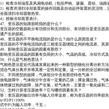
1）检查冷却油泵及风扇电动机（包括声响、渗漏、震动、油路
2）检查并清扫冷却装置的操作回路及自动起停装置的灵活性，
全面清扫冷却器散热管。
4）校验冷却装置表计。
47、变压器的短路损耗指的是什么？
变压器的空载损耗分有功部分和无功部分。有功部分是变压器
通产生的损耗。
48、变压器的不平衡电流指的是什么？由什么原因造成？
变压器的不平衡电流指的是三相变压器绕组之间的电流差。其原
49、影响变压器油温的因素有那些？
影响变压器油温的因素有负荷的大小、气温的高低、冷却方式
50、什么是气相色普法？
气相色普法是近代迅速发展起来的一种新型的物化分离分析方
混合气体分离开并将其逐一定性和定量。这一分析的全过称叫做
51、不同类型的故障，气体组分中含有那些特色气体？
放电故障中，气体组分中含有一定量的乙炔；裸金属过热，气
体绝缘过热的故障，除产生氢，烃气体外，主要是一氧化碳和二
52、怎样计算变压器效率？它与哪些因素有关？
答：变压器的输出功率与输入功率这差，称为变压器的功率损失
η=P2/P1×100%
式中P1为输入功率，千瓦；