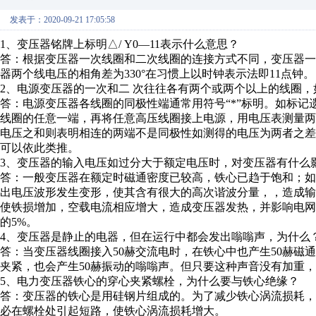
发表于：2020-09-21 17:05:58
1、变压器铭牌上标明△/ Y0―11表示什么意思？
答：根据变压器一次线圈和二次线圈的连接方式不同，变压器一次
器两个线电压的相角差为330°在习惯上以时钟表示法即11点钟。
2、电源变压器的一次和二 次往往各有两个或两个以上的线圈
答：电源变压器各线圈的同极性端通常用符号“*”标明。如标
线圈的任意一端，再将任意高压线圈接上电源，用电压表测量
电压之和则表明相连的两端不是同极性如测得的电压为两者之
可以依此类推。
3、变压器的输入电压如过分大于额定电压时，对变压器有什么
答：一般变压器在额定时磁通密度已较高，铁心已趋于饱和；
出电压波形发生变形，使其含有很大的高次谐波分量，，造成
使铁损增加，空载电流相应增大，造成变压器发热，并影响电
的5%。
4、变压器是静止的电器，但在运行中都会发出嗡嗡声，为什么
答：当变压器线圈接入50赫交流电时，在铁心中也产生50赫磁
夹紧，也会产生50赫振动的嗡嗡声。但只要这种声音没有加重
5、电力变压器铁心的穿心夹紧螺栓，为什么要与铁心绝缘？
答：变压器的铁心是用硅钢片组成的。为了减少铁心涡流损耗
必在螺栓处引起短路，使铁心涡流损耗增大。