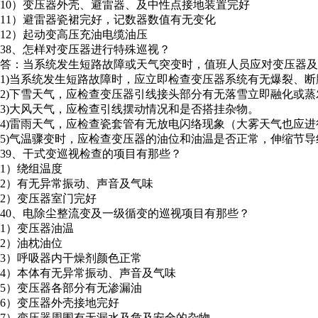
10）变压器外壳、避雷器、及中性点接地装置完好
11）避雷器瓷裙完好，记数器数值有无变化
12）起动变高压充油电缆油压
38、怎样对变压器进行特殊巡视？
答：当系统发生短路故障或天气突变时，值班人员应对变压器及
1)当系统发生短路故障时，应立即检查变压器系统有无爆裂、
2)下雪天气，应检查变压器引线接头部分有无落雪立即融化或
3)大风天气，应检查引线摆动情况和是否搭挂杂物。
4)雷雨天气，应检查瓷套管有无放电闪络现象（大雾天气也应
5)气温骤变时，应检查变压器的油位和油温是否正常，伸缩节
39、干式变巡视检查的项目有那些？
1）绕组温度
2）有无异常振动、声音及气味
2）变压器室门完好
40、电除尘整流变及一级循变的巡视项目有那些？
1）变压器油温
2）油枕油位
3）呼吸器内干燥剂颜色正常
4）本体有无异常振动、声音及气味
5）变压器各部分有无渗漏油
6）变压器外壳接地完好
7）变压器周围有无漏水及危及安全的杂物