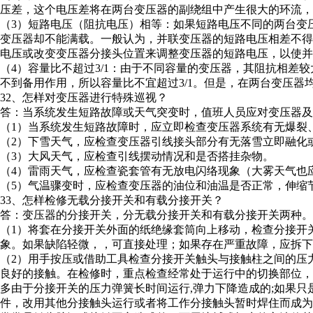
压差，这个电压差将在两台变压器的副绕组中产生很大的环流，
（3）短路电压（阻抗电压）相等：如果短路电压不同的两台变
变压器却不能满载。一般认为，并联变压器的短路电压相差不得
电压或改变变压器分接头位置来调整变压器的短路电压，以使并
（4）容量比不超过3/1：由于不同容量的变压器，其阻抗相差
不到备用作用，所以容量比不宜超过3/1。但是，在两台变压器均
32、怎样对变压器进行特殊巡视？
答：当系统发生短路故障或天气突变时，值班人员应对变压器及
（1）当系统发生短路故障时，应立即检查变压器系统有无爆裂
（2）下雪天气，应检查变压器引线接头部分有无落雪立即融化
（3）大风天气，应检查引线摆动情况和是否搭挂杂物。
（4）雷雨天气，应检查瓷套管有无放电闪络现象（大雾天气也
（5）气温骤变时，应检查变压器的油位和油温是否正常，伸缩
33、怎样检修无载分接开关和有载分接开关？
答：变压器的分接开关，分无载分接开关和有载分接开关两种。
（1）将套在分接开关外面的纸绝缘套筒向上移动，检查分接开
象。如果缺陷轻微，，可直接处理；如果存在严重故障，应拆下
（2）用手按压或借助工具检查分接开关触头与接触柱之间的压力，
良好的接触。在检修时，重点检查经常处于运行中的切换部位，
多由于分接开关的压力弹簧长时间运行,弹力下降造成的;如果
件，改用其他分接触头运行或者将工作分接触头暂时焊住而成