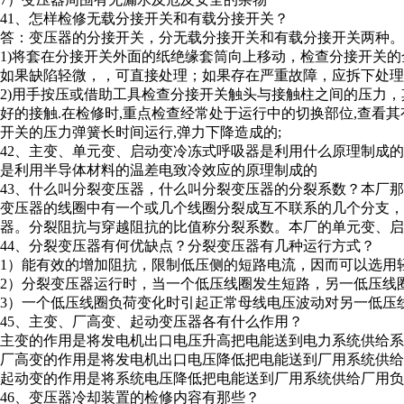
41、怎样检修无载分接开关和有载分接开关？
答：变压器的分接开关，分无载分接开关和有载分接开关两种。
1)将套在分接开关外面的纸绝缘套筒向上移动，检查分接开关
如果缺陷轻微，，可直接处理；如果存在严重故障，应拆下处理
2)用手按压或借助工具检查分接开关触头与接触柱之间的压力，其
好的接触.在检修时,重点检查经常处于运行中的切换部位,查看其
开关的压力弹簧长时间运行,弹力下降造成的;
42、主变、单元变、启动变冷冻式呼吸器是利用什么原理制成
是利用半导体材料的温差电致冷效应的原理制成的
43、什么叫分裂变压器，什么叫分裂变压器的分裂系数？本厂
变压器的线圈中有一个或几个线圈分裂成互不联系的几个分支，
器。分裂阻抗与穿越阻抗的比值称分裂系数。本厂的单元变、启
44、分裂变压器有何优缺点？分裂变压器有几种运行方式？
1）能有效的增加阻抗，限制低压侧的短路电流，因而可以选用
2）分裂变压器运行时，当一个低压线圈发生短路，另一低压线
3）一个低压线圈负荷变化时引起正常母线电压波动对另一低压
45、主变、厂高变、起动变压器各有什么作用？
主变的作用是将发电机出口电压升高把电能送到电力系统供给系
厂高变的作用是将发电机出口电压降低把电能送到厂用系统供给
起动变的作用是将系统电压降低把电能送到厂用系统供给厂用负
46、变压器冷却装置的检修内容有那些？