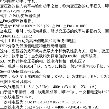
P2为输出功率，千瓦。
变压器的输入功率与输出功率之差，称为变压器的功率损失，即
P1=P2+△Pti+ △Pto
式中 △Pti为变压器铁损；
△Pto为变压器铜损。
于是η= P2/P1×100%= P2/（P2+△Pti+ △Pto）×100%
当电压一定时，铁损为常数，所以变压器的效率与铜损有关，而
△Pto=I12R1+I22R2
式中 I1R1 分别为高压侧电流和高压绕组电阻；
I2R2分别为低压侧电流和低压绕组电阻。
这样，变压器的效率就与负载大小和负载性质有关。通常，变压器
小时，效率较低；当负载约为额定值的60%时，效率较高。
53、怎样计算变压器的相、线电流和相、线电压？
答：现以一台10/0.4千伏、Y/Y0-12接线、额定容量为400
Se=√3 UeIe 或Se=3UφIφ
式中：Se为变压器的额定容量，KVA。Ue为线电压，KV。Ie为
根据上式可以看出：
一次线电流 Ie1= Se/（√3 Ue）=400/（√3 ×10）=23.1（A）
由于是Y形接线，相、线电流相等，即Ie=Iφ ，一次相电流Iφ1=23
一次线电压=10KV。
一次相电压为：Uφ1= Ue1/√3 =10/√3 =5.8（KV）
二次线电流为：Ie2 = Se /（√3 ）=400/（√3×0.4）=578（A）