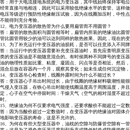
答：用于大电流接地系统的电力变压器，其中线始终保持零电
经常直接与地相连，因此可以采用较低绝缘水平的套管。这样
电压等级进行预防性绝缘耐压试验，因为在线圈加压时，中性
不能得到充分考验。
12、电力变压器的散热管为什么要用扁管而不用圆管？
答：扁管的散热面积与圆管相等时，扁管内所装的绝缘油比圆
管比圆管用较少的油可以达到同样的散热效果。因此，现在的变
13、为了补充运行中变压器的油损耗，是否可以任意添入不同
答：当运行中的变压器需要补充变压器油时，首先应查明原变
类的变压器油是不能随意混合的。有时侯两种不同牌号的变压
油的物理性质如比重、粘度、凝固点、闪点等是否相近。然后
混合后放在容器内一个月，观察其变化；如未生成任何沉淀物，
14、变压器吊心检查时，线圈外露时间为什么不能过长？
答：变压器心子吊出时间过长，由于线圈的绝缘材料吸潮性能
气侵入变压器，在铁心吊出时能使线圈温度高于周围温度，并
定，心子在空气中停留时间：干燥天气（空气的相对湿度不超过65
时。
15、绝缘油为何不仅要求电气强度，还要求酸价不能超过一定
答：因为当酸价超过一定数值时，在变压器中的绝缘油对固体
地影响变压器的寿命，这是不允许的。
16、为何在有些大型变压器中，油枕的空隙与防爆管空隙有一
答：这是为了避免变压器温度剧烈升高或降低时造成防爆管气