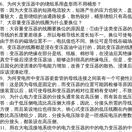
6、为何大变压器中的绕组系用盘形而不用桶形？
答：因为大变压器的短路电流较大，短路产生的应力也较大，
量较大，盘形绕组的油通路较多，散热较好，桶形绕组只有高
7、大容量变压器的线圈为什么要换位？
答：大容量变压器的线圈要换位的原因是：①由于这类变压器
导线的长度要差很多，所以每根导线长度长短不一。换位可使
由于所在的磁场位置不一，电抗值也不同。换位可是导线在磁场
8、变压器的线圈都是浸在变压器油中运行的，因此变压器的线
答：变压器的绝缘在部分是纸、纸板、棉纱等，在浸油后其绝
真空干燥后浸渍变压器油，能够达到很高的绝缘电压。但是，
且固化的浸渍漆的导电能力增加，改善了变压器的散热。浸漆
应该浸漆处理。
9、为何变电所中变压器瓷套管的母线连接之间装有一个可挠性
答：这是因为母线是固定的，而变压器的位置可能因检修等原
接装置以后，就可使母线和变压器的相对位置稍有变动时，不致
10、为什么电力变压器的分接头通常装在高压侧，而有装在低
答：由于低压侧电流比高压侧大得多，因此，分接头所需的导
方便，而且装设地位也得加大。铁心式变压器的低压线圈在内
数比高压绕组少，因此，分接头电压除非是一匝感应电压的整
的分接头，都装设在高压侧。
11、用在大电流接地系统中的电力变压器的中的电力变压器的