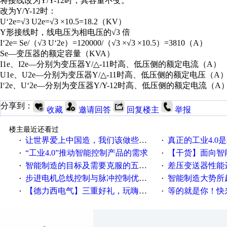
将接线改为Y/Y-12时，其容量不变。
改为Y/Y-12时：
U‘2e=√3 U2e=√3 ×10.5=18.2（KV）
Y形接线时，线电压为相电压的√3 倍
I‘2e= Se/（√3 U‘2e）=120000/（√3 ×√3 ×10.5）=3810（A）
Se—变压器的额定容量（KVA）
I1e、I2e—分别为变压器Y/△-11时高、低压侧的额定电流（A）
U1e、U2e—分别为变压器Y/△-11时高、低压侧的额定电压（A
I‘2e、U‘2e—分别为变压器Y/Y-12时高、低压侧的额定电流（
分享到：
收藏
邀请回答
回复楼主
举报
楼主最近还看过
让世界爱上中国造，我们该做些什么
真正的工业4.0是
·
·
“工业4.0”推动智能控制产品的需求
【干货】面向智
·
·
智能制造的目标及需要克服的五个障碍
差压变送器性能达
·
·
步进电机总线控制与脉冲控制优缺点
智能制造大势所趋
·
·
【德力西电气】三重好礼，玩嗨夏日！
等的就是你！快来领
·
·