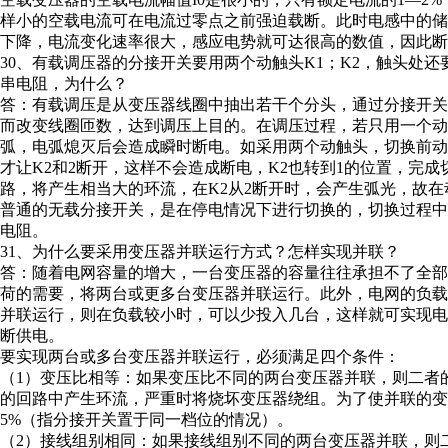
样小的空载电流可在电流过零点之前强迫载断。此时电感中的储
下降，电流变化速率很大，感应电势就可达很高的数值，因此断
30、有载调压器的分接开关要用两个动触头K1；K2，触头处
串电阻，为什么？
答：有载调压是从变压器线圈中抽出若干个分头，通过分接开
而改变线圈匝数，达到调压上目的。在调压过程，若只用一个
弧，电弧熄灭后会造成瞬时断电。如采用两个动触头，切换前动触
才让K2和2断开，这样不会造成断电，K2也转到1的位置，完成
路，将产生相当大的环流，在K2从2断开时，会产生弧光，故在
普通的无载分接开关，是在停电情况下进行切换的，切换过程
电阻。
31、为什么要采用变压器并联运行方式？怎样实现并联？
答：随着电网容量的增大，一台变压器的容量往往承担不了全
荷的需要，将两台或更多台变压器并联运行。此外，电网的负
并联运行，则在负载较小时，可以少投入几台，这样就可实现
断供电。
要实现两台或多台变压器并联运行，必须满足四个条件：
（1）变压比相等：如果变压比不同的两台变压器并联，则二者
的回路中产生环流，严重时将烧坏变压器绕组。为了使并联的变
5%（指分接开关置于同一档位的情况）。
（2）接线组别相同：如果接线组别不同的两台变压器并联，则