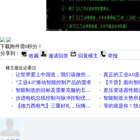
下载附件需0积分！
分享到：
收藏
邀请回答
回复楼主
举报
楼主最近还看过
让世界爱上中国造，我们该做些什么
真正的工业4.0是
·
·
“工业4.0”推动智能控制产品的需求
【干货】面向智
·
·
智能制造的目标及需要克服的五个障碍
差压变送器性能达
·
·
步进电机总线控制与脉冲控制优缺点
智能制造大势所趋
·
·
【德力西电气】三重好礼，玩嗨夏日！
等的就是你！快来领
·
·