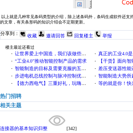
以上就是几种常见条码类型的介绍，除上述条码外，条码生成软件还支
的文章，有关条形码的知识介绍会不定期更新。
分享到：
收藏
邀请回答
回复楼主
举报
楼主最近还看过
让世界爱上中国造，我们该做些什么
真正的工业4.0是
·
·
“工业4.0”推动智能控制产品的需求
【干货】面向智
·
·
智能制造的目标及需要克服的五个障碍
差压变送器性能达
·
·
步进电机总线控制与脉冲控制优缺点
智能制造大势所趋
·
·
【德力西电气】三重好礼，玩嗨夏日！
等的就是你！快来领
·
·
热门招聘
相关主题
连接器的基本知识归整
[342]