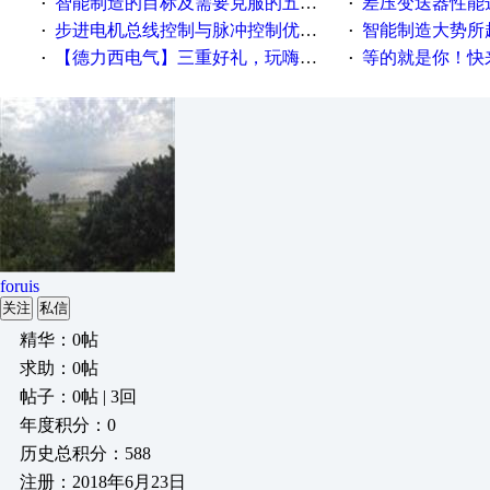
智能制造的目标及需要克服的五个障碍
差压变送器性能达
·
·
步进电机总线控制与脉冲控制优缺点
智能制造大势所趋
·
·
【德力西电气】三重好礼，玩嗨夏日！
等的就是你！快来领
·
·
foruis
关注
私信
精华：0帖
求助：0帖
帖子：0帖 | 3回
年度积分：0
历史总积分：588
注册：2018年6月23日