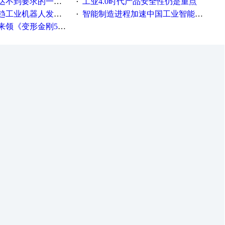
不到要求的一些因素
工业4.0时代产品安全性仍是重点
·
工业机器人发展迅猛
智能制造进程加速中国工业智能化之路发展趋势明显
·
《变形金刚5》观影券