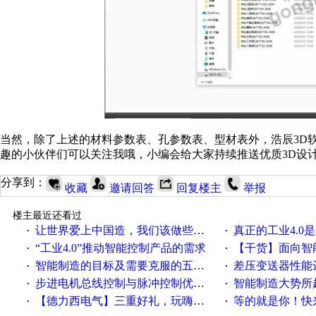
当然，除了上述的材料参数表、孔参数表、型材表外，浩辰
3D
趣的小伙伴们可以关注我哦，小编会给大家持续推送优质
3D
设
分享到：
收藏
邀请回答
回复楼主
举报
楼主最近还看过
让世界爱上中国造，我们该做些什么
真正的工业4.0是
·
·
“工业4.0”推动智能控制产品的需求
【干货】面向智
·
·
智能制造的目标及需要克服的五个障碍
差压变送器性能达
·
·
步进电机总线控制与脉冲控制优缺点
智能制造大势所趋
·
·
【德力西电气】三重好礼，玩嗨夏日！
等的就是你！快来领
·
·