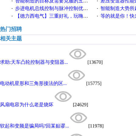
智能制造的目标及需要克服的五个障碍
差压变送器性能达
·
·
步进电机总线控制与脉冲控制优缺点
智能制造大势所趋
·
·
【德力西电气】三重好礼，玩嗨夏日！
等的就是你！快来领
·
·
热门招聘
相关主题
求助:天车凸轮控制器与变阻器...
[13670]
电动机星形和三角形接法的区...
[15775]
风扇电容为什么老是烧坏
[24629]
软起和变频是骗局吗?回某贴谬...
[11978]