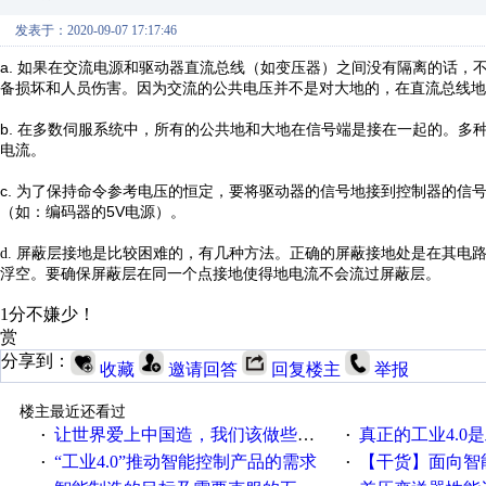
发表于：2020-09-07 17:17:46
a.
如果在交流电源和驱动器直流总线（如变压器）之间没有隔离的话，
备损坏和人员伤害。因为交流的公共电压并不是对大地的，在直流总线地
b.
在多数伺服系统中，所有的公共地和大地在信号端是接在一起的。多
电流。
c.
为了保持命令参考电压的恒定，要将驱动器的信号地接到控制器的信
（如：编码器的5V电源）。
d.
屏蔽层接地是比较困难的，有几种方法。正确的屏蔽接地处是在其电
浮空。要确保屏蔽层在同一个点接地使得地电流不会流过屏蔽层。
1分不嫌少！
赏
分享到：
收藏
邀请回答
回复楼主
举报
楼主最近还看过
让世界爱上中国造，我们该做些什么
真正的工业4.0是
·
·
“工业4.0”推动智能控制产品的需求
【干货】面向智
·
·