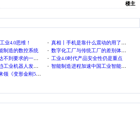
楼主
工业4.0思维！
真相丨手机是靠什么震动的用了这么多年才知道！
·
能制造的数控系统
数字化工厂与传统工厂的差别体现在哪里？
·
不到要求的一些因素
工业4.0时代产品安全性仍是重点
·
工业机器人发展迅猛
智能制造进程加速中国工业智能化之路发展趋势明显
·
《变形金刚5》观影券