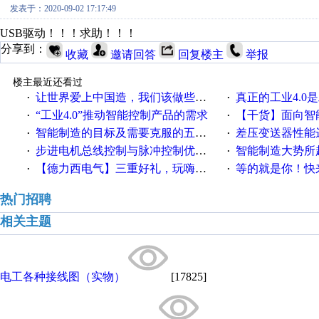
发表于：2020-09-02 17:17:49
USB驱动！！！求助！！！
分享到：
收藏
邀请回答
回复楼主
举报
楼主最近还看过
让世界爱上中国造，我们该做些什么
真正的工业4.0是
·
·
“工业4.0”推动智能控制产品的需求
【干货】面向智
·
·
智能制造的目标及需要克服的五个障碍
差压变送器性能达
·
·
步进电机总线控制与脉冲控制优缺点
智能制造大势所趋
·
·
【德力西电气】三重好礼，玩嗨夏日！
等的就是你！快来领
·
·
热门招聘
相关主题
电工各种接线图（实物）
[17825]