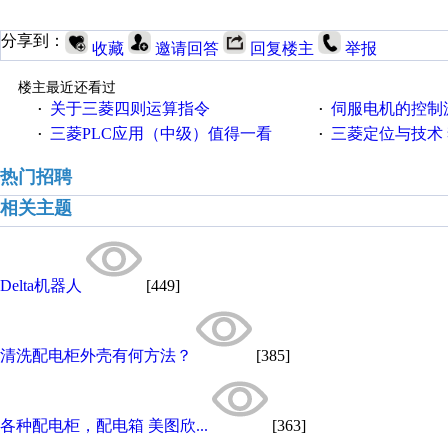
分享到：
收藏
邀请回答
回复楼主
举报
楼主最近还看过
关于三菱四则运算指令
伺服电机的控制源
·
·
三菱PLC应用（中级）值得一看
三菱定位与技术 
·
·
热门招聘
相关主题
Delta机器人
[449]
清洗配电柜外壳有何方法？
[385]
各种配电柜，配电箱 美图欣...
[363]