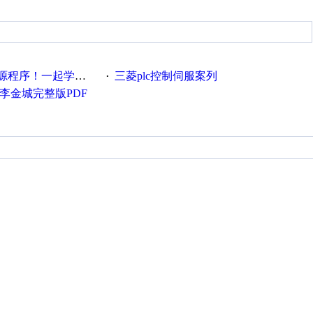
程序！一起学习下
三菱plc控制伺服案列
·
李金城完整版PDF