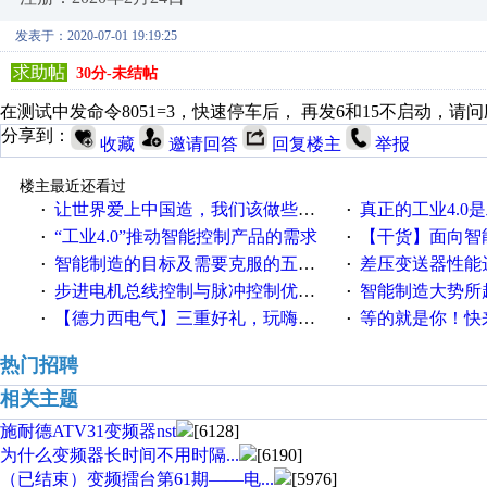
发表于：2020-07-01 19:19:25
求助帖
30分-未结帖
在测试中发命令8051=3，快速停车后， 再发6和15不启动，
分享到：
收藏
邀请回答
回复楼主
举报
楼主最近还看过
让世界爱上中国造，我们该做些什么
真正的工业4.0是
·
·
“工业4.0”推动智能控制产品的需求
【干货】面向智
·
·
智能制造的目标及需要克服的五个障碍
差压变送器性能达
·
·
步进电机总线控制与脉冲控制优缺点
智能制造大势所趋
·
·
【德力西电气】三重好礼，玩嗨夏日！
等的就是你！快来领
·
·
热门招聘
相关主题
施耐德ATV31变频器nst
[6128]
为什么变频器长时间不用时隔...
[6190]
（已结束）变频擂台第61期——电...
[5976]