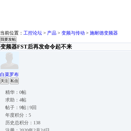
当前位置：
工控论坛
>
产品
>
变频与传动
>
施耐德变频器
我要发帖
变频器FST后再发命令起不来
白菜罗布
关注
私信
精华：0帖
求助：4帖
帖子：9帖 | 9回
年度积分：5
历史总积分：138
注册：2020年2月24日