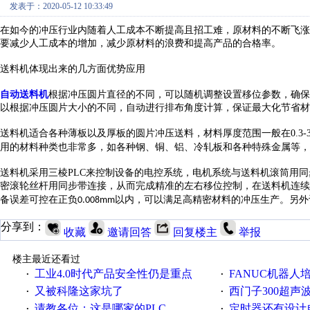
发表于：2020-05-12 10:33:49
在如今的冲压行业内随着人工成本不断提高且招工难，原材料的不断飞涨
要减少人工成本的增加，减少原材料的浪费和提高产品的合格率。
送料机体现出来的几方面优势应用
自动送料机
根据冲压圆片直径的不同，可以随机调整设置移位参数，确保
以根据冲压圆片大小的不同，自动进行排布角度计算，保证最大化节省材
送料机适合各种薄板以及厚板的圆片冲压送料，材料厚度范围一般在
0.3-
用的材料种类也非常多，如各种钢、铜、铝、冷轧板和各种特殊金属等，
送料机采用三棱
PLC
来控制设备的电控系统，电机系统与送料机滚筒用同
密滚轮丝杆用同步带连接，从而完成精准的左右移位控制，在送料机连续
备误差可控在正负
以内，可以满足高精密材料的冲压生产。另外
0.008mm
分享到：
收藏
邀请回答
回复楼主
举报
楼主最近还看过
工业4.0时代产品安全性仍是重点
FANUC机器人
·
·
又被科隆这家坑了
西门子300超声波焊
·
·
请教各位：这是哪家的PLC
定时器还有设计
·
·