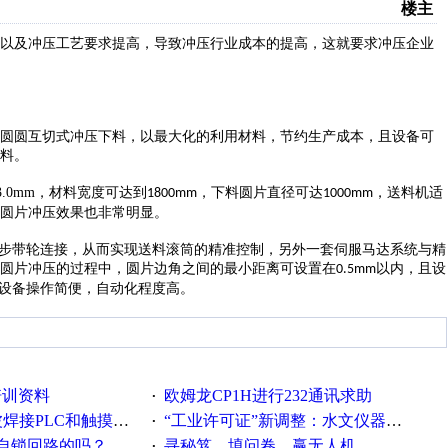
楼主
以及冲压工艺要求提高，导致冲压行业成本的提高，这就要求冲压企业
圆圆互切式冲压下料，以最大化的利用材料，节约生产成本，且设备可
料。
3.0mm
，材料宽度可达到
，下料圆片直径可达
，送料机适
1800mm
1000mm
圆片冲压效果也非常明显。
步带轮连接，从而实现送料滚筒的精准控制，另外一套伺服马达系统与精
圆片冲压的过程中，圆片边角之间的最小距离可设置在
以内，且设
0.5mm
设备操作简便，自动化程度高。
培训资料
欧姆龙CP1H进行232通讯求助
·
接PLC和触摸屏程序
“工业许可证”新调整：水文仪器等19类产品取消事前生产许可
·
自锁回路的吗？
寻秘笈、填问卷、赢无人机
·