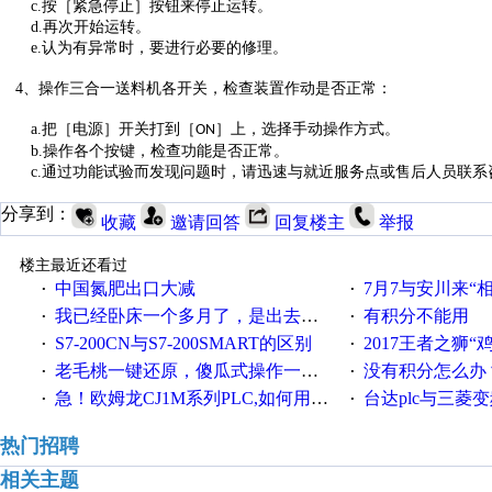
c.
按［紧急停止］按钮来停止运转。
d.
再次开始运转。
e.
认为有异常时，要进行必要的修理。
4
、操作三合一送料机各开关，检查装置作动是否正常：
a.
把［电源］开关打到［
］上，选择手动操作方式。
ON
b.
操作各个按键，检查功能是否正常。
c.
通过功能试验而发现问题时，请迅速与就近服务点或售后人员联系
分享到：
收藏
邀请回答
回复楼主
举报
楼主最近还看过
中国氮肥出口大减
7月7与安川来“
·
·
我已经卧床一个多月了，是出去安装机械手在高速遭遇车祸所致:大家工作都要特别注意啊
有积分不能用
·
·
S7-200CN与S7-200SMART的区别
2017王者之狮“鸡”情签到
·
·
老毛桃一键还原，傻瓜式操作一键轻松备份还原；程序为向导式安装，一键即可实现自动备份或还原系统。
没有积分怎么办
·
·
急！欧姆龙CJ1M系列PLC,如何用时间控制变频器。要求时间在组态王中可以自由输入！拜托各位大神了！
台达plc与三菱
·
·
热门招聘
相关主题