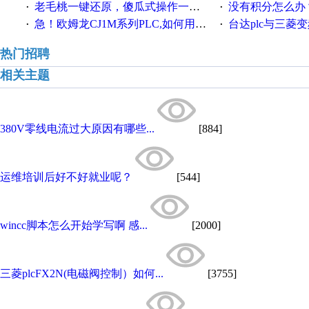
老毛桃一键还原，傻瓜式操作一键轻松备份还原；程序为向导式安装，一键即可实现自动备份或还原系统。
没有积分怎么办
·
·
急！欧姆龙CJ1M系列PLC,如何用时间控制变频器。要求时间在组态王中可以自由输入！拜托各位大神了！
台达plc与三菱
·
·
热门招聘
相关主题
380V零线电流过大原因有哪些...
[884]
运维培训后好不好就业呢？
[544]
wincc脚本怎么开始学写啊 感...
[2000]
三菱plcFX2N(电磁阀控制）如何...
[3755]