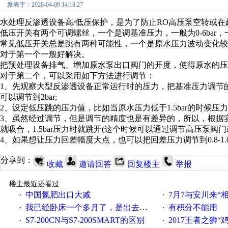
发表于：2020-04-09 14:18:27
水处理反渗透设备高/低压保护，是为了防止RO高压泵空转或在
低压开关有两个可调螺丝，一个是调基准压力，一般为0-6bar，
常见低压开关总是跳有两种可能性，一个是原水压力波动变化较
对于第一个一般好解决。
把预处理设备排气、增加原水泵出口阀门的开度，使得原水的压
对于第二个，可以采用如下方法进行调节：
1、先观察大型反渗透设备正常运行时的压力，把基准压力调节的比
可以调节到2bar;
2、设定低压跳的压力值，比如当原水压力低于1.5bar的时候压力
3、虽然经过调节，但是调节的精度也是有差异的，所以，根据实
就吸合，1.5bar压力时就跳开(这个时候可以通过调节高压泵阀
4、如果想让压力回差幅度大点，也可以把回差压力调节到0.8-1.0
分享到：
收藏
邀请回答
回复楼主
举报
楼主最近还看过
中国氮肥出口大减
7月7与安川来“
·
·
我已经卧床一个多月了，是出去安装机械手在高速遭遇车祸所致:大家工作都要特别注意啊
有积分不能用
·
·
S7-200CN与S7-200SMART的区别
2017王者之狮“鸡”情签到
·
·