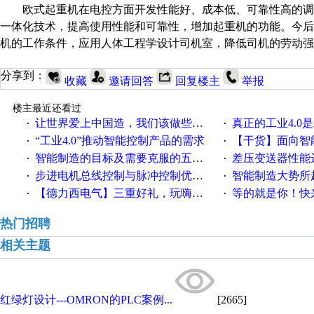
欧式起重机
在电控方面开发性能好、成本低、可靠性高的调
一体化技术，提高使用性能和可靠性，增加起重机的功能。今
机的工作条件，应用人体工程学设计司机室，降低司机的劳动强
分享到：
收藏
邀请回答
回复楼主
举报
楼主最近还看过
让世界爱上中国造，我们该做些什么
真正的工业4.0是
·
·
“工业4.0”推动智能控制产品的需求
【干货】面向智
·
·
智能制造的目标及需要克服的五个障碍
差压变送器性能达
·
·
步进电机总线控制与脉冲控制优缺点
智能制造大势所趋
·
·
【德力西电气】三重好礼，玩嗨夏日！
等的就是你！快来领
·
·
热门招聘
相关主题
红绿灯设计---OMRON的PLC案例...
[2665]