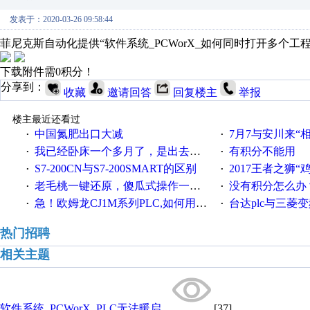
发表于：2020-03-26 09:58:44
菲尼克斯自动化提供“软件系统_PCWorX_如何同时打开多个工
下载附件需0积分！
分享到：
收藏
邀请回答
回复楼主
举报
楼主最近还看过
中国氮肥出口大减
7月7与安川来“
·
·
我已经卧床一个多月了，是出去安装机械手在高速遭遇车祸所致:大家工作都要特别注意啊
有积分不能用
·
·
S7-200CN与S7-200SMART的区别
2017王者之狮“鸡”情签到
·
·
老毛桃一键还原，傻瓜式操作一键轻松备份还原；程序为向导式安装，一键即可实现自动备份或还原系统。
没有积分怎么办
·
·
急！欧姆龙CJ1M系列PLC,如何用时间控制变频器。要求时间在组态王中可以自由输入！拜托各位大神了！
台达plc与三菱
·
·
热门招聘
相关主题
软件系统_PCWorX_PLC无法暖启...
[37]