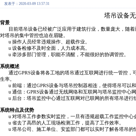
发表于：2020-03-09 13:57:31
塔吊设备无
背景
目前塔吊设备已经被广泛应用于建筑行业，数量庞大，随着
对塔吊的集中管控也迫在眉睫。
u
操作人员经常违规操作、超载作业。
u
设备检修不及时全面，人力成本高。
u
牵涉多部门管理，职能不清醒，不能很好的协调管控。
系统概述
通过
GPRS
设备将各工地的塔吊通过互联网进行统一管控，
生率。
u
前端：通过
GPRS
设备与塔吊控制器相连，使得塔吊可以
u
通信：
GPRS
设备通过无线网络和互联网与塔吊监控中心
u
后台：塔吊监控中心通过互联网对已联网的所有塔吊进行
系统特点及优势
u
对塔吊工作参数实时监控，一旦有违规超载工作监控中心
u
省去了高昂的人工现场检测工作，提高了工作效率。
u
塔吊公司、施工单位、安监部门都可以实时了解各塔吊的