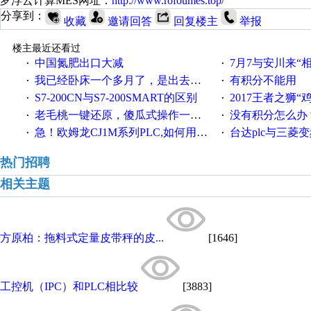
罗浮云计算MES网址：
http://www.rofoumes.top/
分享到：
收藏
邀请回答
回复楼主
举报
楼主最近还看过
中国氮肥出口大减
7月7与安川来“
·
·
我已经卧床一个多月了，是出去安装机械手在高速遭遇车祸所致:大家工作都要特别注意啊
有积分不能用
·
·
S7-200CN与S7-200SMART的区别
2017王者之狮“鸡”情签到
·
·
老毛桃一键还原，傻瓜式操作一键轻松备份还原；程序为向导式安装，一键即可实现自动备份或还原系统。
没有积分怎么办
·
·
急！欧姆龙CJ1M系列PLC,如何用时间控制变频器。要求时间在组态王中可以自由输入！拜托各位大神了！
台达plc与三菱
·
·
热门招聘
相关主题
方原柏：拖料式定量皮带秤的皮...
[1646]
工控机（IPC）和PLC相比较
[3883]