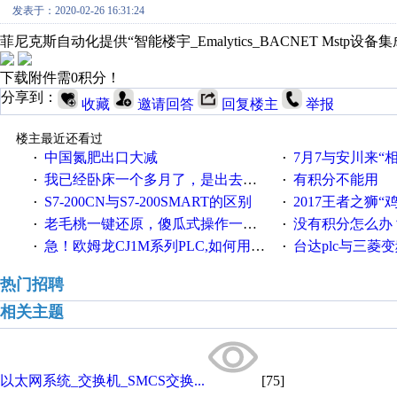
发表于：2020-02-26 16:31:24
菲尼克斯自动化提供“智能楼宇_Emalytics_BACNET Mstp
下载附件需0积分！
分享到：
收藏
邀请回答
回复楼主
举报
楼主最近还看过
中国氮肥出口大减
7月7与安川来“
·
·
我已经卧床一个多月了，是出去安装机械手在高速遭遇车祸所致:大家工作都要特别注意啊
有积分不能用
·
·
S7-200CN与S7-200SMART的区别
2017王者之狮“鸡”情签到
·
·
老毛桃一键还原，傻瓜式操作一键轻松备份还原；程序为向导式安装，一键即可实现自动备份或还原系统。
没有积分怎么办
·
·
急！欧姆龙CJ1M系列PLC,如何用时间控制变频器。要求时间在组态王中可以自由输入！拜托各位大神了！
台达plc与三菱
·
·
热门招聘
相关主题
以太网系统_交换机_SMCS交换...
[75]