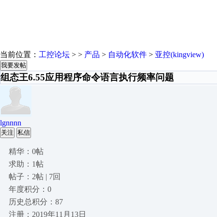
当前位置：
工控论坛
> >
产品
>
自动化软件
>
亚控(kingview)
我要发帖
组态王6.55应用程序命令语言执行频率问题
lgnnnn
关注
私信
精华：0帖
求助：1帖
帖子：2帖 | 7回
年度积分：0
历史总积分：87
注册：2019年11月13日