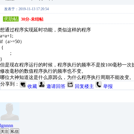
发表于：2019-11-13 17:20:54
求助帖
30分-未结帖
想通过程序实现延时功能，类似这样的程序
a=a+1;
if（a>=50）
{
；
}
但是现在程序运行的时候，程序执行的频率不是按100毫秒一次
修改毫秒的数值程序执行的频率也不变。
哪位大神知道这是什么原因么，为什么程序执行周期不能改变。
分享到：
收藏
邀请回答
回复楼主
举报
lgnnnn
关注
私信