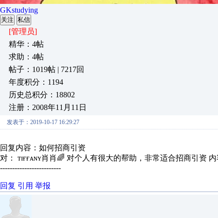
GKstudying
关注
私信
[管理员]
精华：4帖
求助：4帖
帖子：1019帖 | 7217回
年度积分：1194
历史总积分：18802
注册：2008年11月11日
发表于：2019-10-17 16:29:27
回复内容：如何招商引资
对： ᴛɪғғᴀɴʏ肖肖🌈
对个人有很大的帮助，非常适合招商引资
内
-------------------------
回复
引用
举报