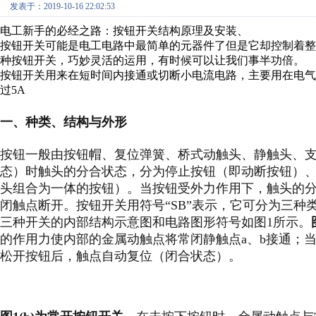
发表于：2019-10-16 22:02:53
电工新手的必经之路：按钮开关结构原理及安装、
按钮开关可能是电工电路中最简单的元器件了但是它却控制着
种按钮开关，巧妙灵活的运用，有时候可以让我们事半功倍。
按钮开关用来在短时间内接通或切断小电流电路，主要用在电
过
5A
一、种类、结构与外形
按钮一般由按钮帽、复位弹簧、桥式动触头、静触头、
态）时触头的分合状态，分为停止按钮（即动断按钮）
头组合为一体的按钮）。当按钮受外力作用下，触头的
闭触点断开。按钮开关用符号“SB”表示，它可分为三种
三种开关的内部结构示意图和电路图形符号如图1所示。
的作用力使内部的金属动触点将常闭静触点a、b接通；
松开按钮后，触点自动复位（闭合状态）。