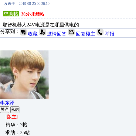
发表于：2019-08-25 09:26:19
求助帖
30分-未结帖
那智机器人24V电源是在哪里供电的
分享到：
收藏
邀请回答
回复楼主
举报
李东泽
关注
私信
[版主]
精华：7帖
求助：25帖