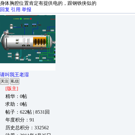
身体胸腔位置肯定有提供电的，跟钢铁侠似的
回复
引用
举报
请叫我王老湿
关注
私信
[版主]
精华：0帖
求助：0帖
帖子：622帖 | 8531回
年度积分：91
历史总积分：332562